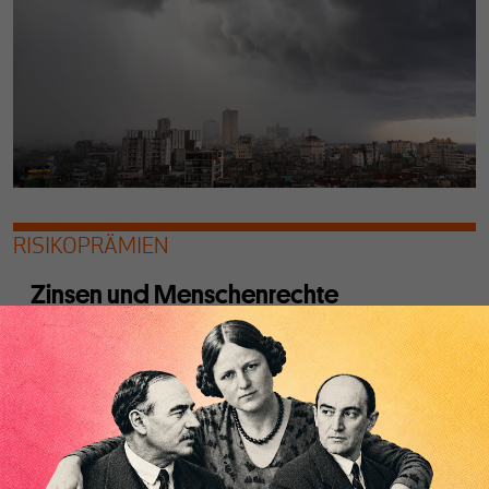
RISIKOPRÄMIEN
Zinsen und Menschenrechte
Von
Oliver Pahnecke
und
Juan Pablo Bohoslavsky
Wie lässt sich der Green New Deal finanzieren und Covid-
19 bekämpfen? Eine Neuinterpretation von
Risikoprämien.