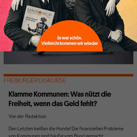
FREIBURGER DISKURSE
Klamme Kommunen: Was nützt die
Freiheit, wenn das Geld fehlt?
Von
der Redaktion
Den Letzten beißen die Hunde! Die finanziellen Probleme
von Kommunen sind häufig vom Bund gemacht.