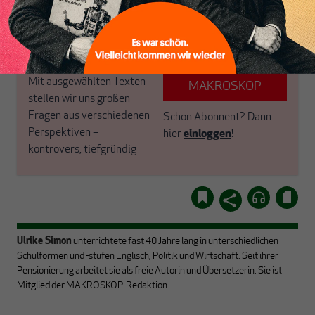
Geldsystem? Macht
anderen Vorteilen mehr.
Arbeitszeitverkürzung
Sinn? Wie geht es mit der
Globalisierung weiter?
ABONNIEREN SIE
Mit ausgewählten Texten
MAKROSKOP
stellen wir uns großen
Fragen aus verschiedenen
Schon Abonnent?
Dann
Perspektiven –
hier
einloggen
!
kontrovers, tiefgründig
Ulrike Simon
unterrichtete fast 40 Jahre lang in unterschiedlichen
Schulformen und -stufen Englisch, Politik und Wirtschaft. Seit ihrer
Pensionierung arbeitet sie als freie Autorin und Übersetzerin. Sie ist
Mitglied der MAKROSKOP-Redaktion.