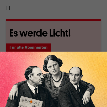
[...]
Es werde Licht!
Für alle Abonnenten
Das MAKROSKOP
und ausführlich. Eine
Spotlight ist unser
sinnstiftende Lektüre für
exklusiver Scheinwerfer
Ihre Samstage und
Inhaltsverzeichnis
auf einen Schwerpunkt,
Sonntage.
den wir alle zwei Wochen
Sie haben noch kein
für unsere ABO+ Leser
Abo+? Dann werten Sie
neu ausrichten.
jetzt auf und profitieren
Warum versteht fast
von einem erweiterten
niemand unser eigenes
inhaltlichen Angebot und