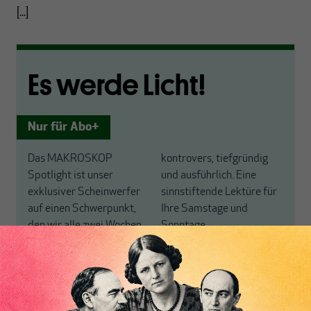
[...]
Es werde Licht!
Nur für Abo+
Das MAKROSKOP
kontrovers, tiefgründig
Spotlight ist unser
und ausführlich. Eine
exklusiver Scheinwerfer
sinnstiftende Lektüre für
auf einen Schwerpunkt,
Ihre Samstage und
den wir alle zwei Wochen
Sonntage.
für unsere ABO+ Leser
Sie haben noch kein
neu ausrichten.
Abo+? Dann werten Sie
Warum versteht fast
jetzt auf und profitieren
niemand unser eigenes
von einem erweiterten