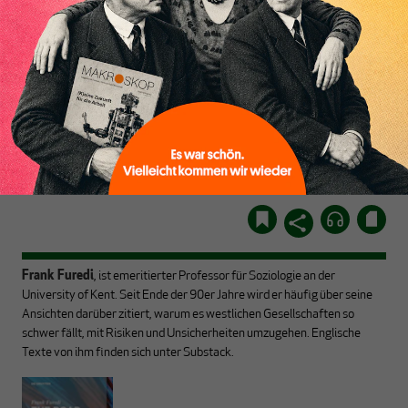
Inhaltsverzeichnis
Geldsystem? Macht
inhaltlichen Angebot und
Arbeitszeitverkürzung
anderen Vorteilen mehr.
Sinn? Wie geht es mit der
Globalisierung weiter?
Mit ausgewählten Texten
ABO+ zeichnen
stellen wir uns großen
Sie haben ein Abo+?
Dann
Fragen aus verschiedenen
hier
einloggen
!
Perspektiven –
Frank Furedi
, ist emeritierter Professor für Soziologie an der
University of Kent. Seit Ende der 90er Jahre wird er häufig über seine
Ansichten darüber zitiert, warum es westlichen Gesellschaften so
schwer fällt, mit Risiken und Unsicherheiten umzugehen. Englische
Texte von ihm finden sich unter
Substack.