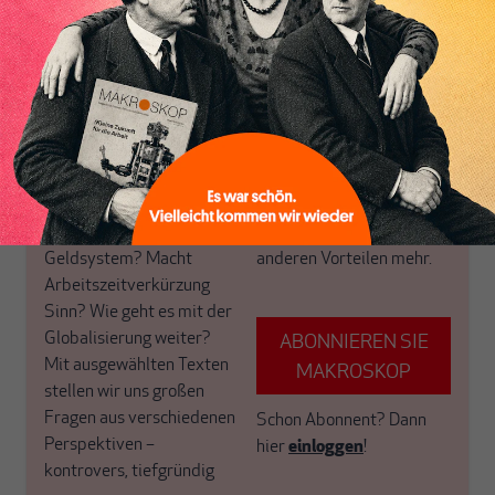
Inhaltsverzeichnis
Das MAKROSKOP
und ausführlich. Eine
Spotlight ist unser
sinnstiftende Lektüre für
exklusiver Scheinwerfer
Ihre Samstage und
auf einen Schwerpunkt,
Sonntage.
den wir alle zwei Wochen
Sie haben noch kein
für unsere ABO+ Leser
Abo+? Dann werten Sie
neu ausrichten.
jetzt auf und profitieren
Warum versteht fast
von einem erweiterten
niemand unser eigenes
inhaltlichen Angebot und
Geldsystem? Macht
anderen Vorteilen mehr.
Arbeitszeitverkürzung
Sinn? Wie geht es mit der
Globalisierung weiter?
ABONNIEREN SIE
Mit ausgewählten Texten
MAKROSKOP
stellen wir uns großen
Fragen aus verschiedenen
Schon Abonnent?
Dann
Perspektiven –
hier
einloggen
!
kontrovers, tiefgründig