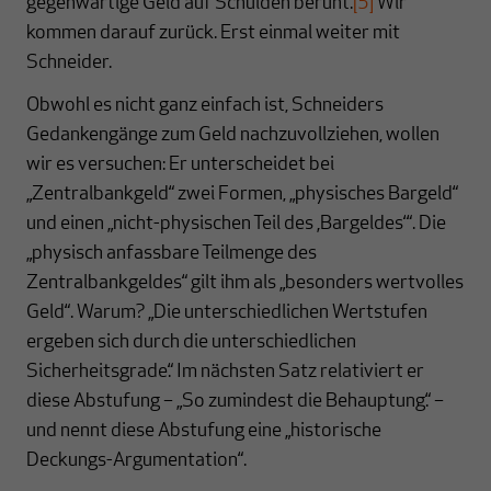
gegenwärtige Geld auf Schulden beruht.
[5]
Wir
kommen darauf zurück. Erst einmal weiter mit
Schneider.
Obwohl es nicht ganz einfach ist, Schneiders
Gedankengänge zum Geld nachzuvollziehen, wollen
wir es versuchen: Er unterscheidet bei
„Zentralbankgeld“ zwei Formen, „physisches Bargeld“
und einen „nicht-physischen Teil des ‚Bargeldes‘“. Die
„physisch anfassbare Teilmenge des
Zentralbankgeldes“ gilt ihm als „besonders wertvolles
Geld“. Warum? „Die unterschiedlichen Wertstufen
ergeben sich durch die unterschiedlichen
Sicherheitsgrade.“ Im nächsten Satz relativiert er
diese Abstufung – „So zumindest die Behauptung.“ –
und nennt diese Abstufung eine „historische
Deckungs-Argumentation“.