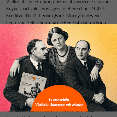
Vielleicht liegt es daran, dass nichts anderes schon bei
Keynes nachzulesen ist, geschrieben schon 1930.
[6]
Kreditgeld heißt bei ihm „Bank-Money“ und wenn
heute von Geldschöpfung die Rede ist, dann schrieb
Keynes „the ‚Creation‘ of Bank-Money“, Schöpfung
also in Anführungszeichen. Es ist so banal. Geld beruht
auf Kredit. Deshalb können Geld bzw. Kredit
Inhaltsverzeichnis
„geschöpft“ werden, soweit der Glaube an die
Sicherheit des Kredits reicht. Eigentlich genügt es, wo
immer „Geld“ geschrieben steht, beim Lesen „Kredit“
mitzudenken und alle Mysterien des Geldsystems
lösen sich auf.
So sehr Schneider sich vom „Mainstream-Diskurs in
den Wirtschaftsmedien und Verlautbarungen von
Banken- und Finanzwelt“ absetzen will, bleibt am
Schluss nur die schlichteste aller Theorien: eine