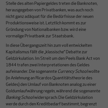
Stelle des alten Papiergeldes treten die Banknoten,
herausgegeben von Privatbanken, was auch noch
nicht ganz adäquat für die Bedürfnisse der neuen
Produktionsweise ist. Letztlich kommt es zur
Gründung von Nationalbanken bzw. wird eine
vormalige Privatbank zur Staatsbank.
In diese Übergangszeit hin zum voll entwickelten
Kapitalismus fällt die „klassische“ Debatte zur
Geldzirkulation. Im Streit um den Peels Bank Act von
1844 trafen zwei Interpretationen des Geldes
aufeinander. Die sogenannte
Currency School
wollte
(in Anlehnung an Ricardos Quantitätstheorie des
Geldes) den Umlauf von Banknoten analog zu einer
Goldumlaufwährung regeln, während die sogenannte
Banking School
widersprach: Die Geldzirkulation
werde durch den Kreditbedarf bestimmt, begrenzt