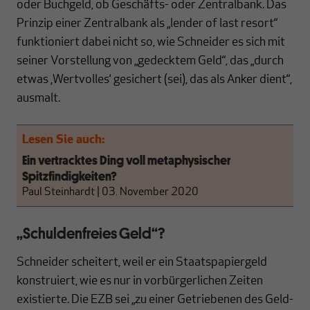
oder Buchgeld, ob Geschäfts- oder Zentralbank. Das
Prinzip einer Zentralbank als „lender of last resort“
funktioniert dabei nicht so, wie Schneider es sich mit
seiner Vorstellung von „gedecktem Geld“, das „durch
etwas ‚Wertvolles‘ gesichert (sei), das als Anker dient“,
ausmalt.
Lesen Sie auch:
Ein vertracktes Ding voll metaphysischer
Spitzfindigkeiten?
Paul Steinhardt
|
03. November 2020
„Schuldenfreies Geld“?
Schneider scheitert, weil er ein Staatspapiergeld
konstruiert, wie es nur in vorbürgerlichen Zeiten
existierte. Die EZB sei „zu einer Getriebenen des Geld-