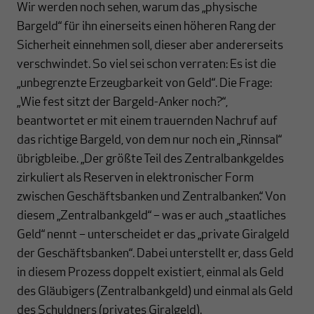
Wir werden noch sehen, warum das „physische
Bargeld“ für ihn einerseits einen höheren Rang der
Sicherheit einnehmen soll, dieser aber andererseits
verschwindet. So viel sei schon verraten: Es ist die
„unbegrenzte Erzeugbarkeit von Geld“. Die Frage:
„Wie fest sitzt der Bargeld-Anker noch?“,
beantwortet er mit einem trauernden Nachruf auf
das richtige Bargeld, von dem nur noch ein „Rinnsal“
übrigbleibe. „Der größte Teil des Zentralbankgeldes
zirkuliert als Reserven in elektronischer Form
zwischen Geschäftsbanken und Zentralbanken.“ Von
diesem „Zentralbankgeld“ – was er auch „staatliches
Geld“ nennt – unterscheidet er das „private Giralgeld
der Geschäftsbanken“. Dabei unterstellt er, dass Geld
in diesem Prozess doppelt existiert, einmal als Geld
des Gläubigers (Zentralbankgeld) und einmal als Geld
des Schuldners (privates Giralgeld).