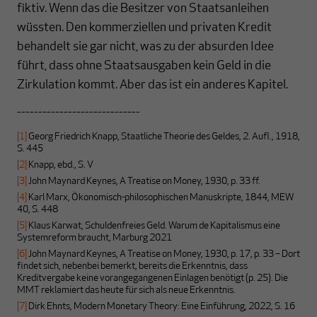
fiktiv. Wenn das die Besitzer von Staatsanleihen
wüssten. Den kommerziellen und privaten Kredit
behandelt sie gar nicht, was zu der absurden Idee
führt, dass ohne Staatsausgaben kein Geld in die
Zirkulation kommt. Aber das ist ein anderes Kapitel.
-----------------------------
[1]
Georg Friedrich Knapp, Staatliche Theorie des Geldes, 2. Aufl., 1918,
S. 445
[2]
Knapp, ebd., S. V
[3]
John Maynard Keynes, A Treatise on Money, 1930, p. 33 ff.
[4]
Karl Marx, Ökonomisch-philosophischen Manuskripte, 1844, MEW
40, S. 448
[5]
Klaus Karwat, Schuldenfreies Geld. Warum de Kapitalismus eine
Systemreform braucht, Marburg 2021
[6]
John Maynard Keynes, A Treatise on Money, 1930, p. 17, p. 33 – Dort
findet sich, nebenbei bemerkt, bereits die Erkenntnis, dass
Kreditvergabe keine vorangegangenen Einlagen benötigt (p. 25). Die
MMT reklamiert das heute für sich als neue Erkenntnis.
[7]
Dirk Ehnts, Modern Monetary Theory: Eine Einführung, 2022, S. 16