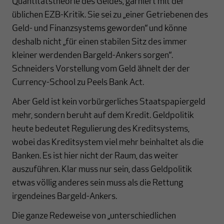
Quantitätstheorie des Geldes, garniert mit der
üblichen EZB-Kritik. Sie sei zu „einer Getriebenen des
Geld- und Finanzsystems geworden“ und könne
deshalb nicht „für einen stabilen Sitz des immer
kleiner werdenden Bargeld-Ankers sorgen“.
Schneiders Vorstellung vom Geld ähnelt der der
Currency-School zu Peels Bank Act.
Aber Geld ist kein vorbürgerliches Staatspapiergeld
mehr, sondern beruht auf dem Kredit. Geldpolitik
heute bedeutet Regulierung des Kreditsystems,
wobei das Kreditsystem viel mehr beinhaltet als die
Banken. Es ist hier nicht der Raum, das weiter
auszuführen. Klar muss nur sein, dass Geldpolitik
etwas völlig anderes sein muss als die Rettung
irgendeines Bargeld-Ankers.
Die ganze Redeweise von „unterschiedlichen