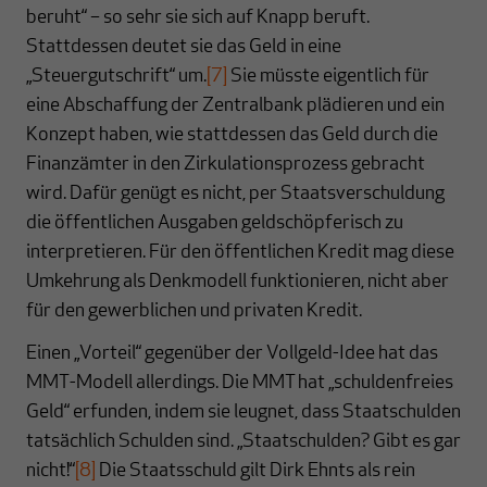
beruht“ – so sehr sie sich auf Knapp beruft.
Stattdessen deutet sie das Geld in eine
„Steuergutschrift“ um.
[7]
Sie müsste eigentlich für
eine Abschaffung der Zentralbank plädieren und ein
Konzept haben, wie stattdessen das Geld durch die
Finanzämter in den Zirkulationsprozess gebracht
wird. Dafür genügt es nicht, per Staatsverschuldung
die öffentlichen Ausgaben geldschöpferisch zu
interpretieren. Für den öffentlichen Kredit mag diese
Umkehrung als Denkmodell funktionieren, nicht aber
für den gewerblichen und privaten Kredit.
Einen „Vorteil“ gegenüber der Vollgeld-Idee hat das
MMT-Modell allerdings. Die MMT hat „schuldenfreies
Geld“ erfunden, indem sie leugnet, dass Staatschulden
tatsächlich Schulden sind. „Staatschulden? Gibt es gar
nicht!“
[8]
Die Staatsschuld gilt Dirk Ehnts als rein