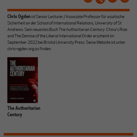
Chris Ogden
ist Senior Lecturer / Associate Professor für asiatische
Sicherheit an der School of International Relations, University of St
Andrews. Sein neuestes Buch The Authoritarian Century: China's Rise
and The Demise of the Liberal International Order erscheint im
September 2022 bei Bristol University Press. Seine Website ist unter
chris-ogden.org zu finden.
The Authoritarian
Century