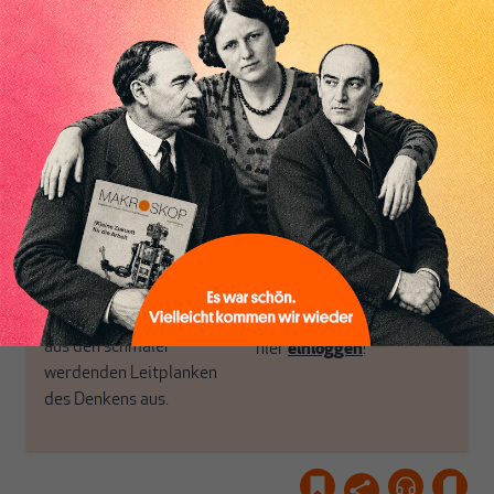
in Deutschland einzigartig.
bringen frische Luft in die
MAKROSKOP steht für
engen und verstaubten
das große Ganze. Wir
Debattenräume.
Inhaltsverzeichnis
haben einen Blick auf
Brauchen Sie auch frische
Geld, Wirtschaft und
Luft? Dann folgen Sie
Politik, den Sie so
einfach dem Button.
woanders nicht finden.
Dabei leben wir von
unseren Autoren, ihren
ABONNIEREN SIE
Recherchen, ihrem Wissen
MAKROSKOP
und ihrem Enthusiasmus.
Gemeinsam scheren wir
Schon Abonnent? Dann
aus den schmaler
hier
einloggen
!
werdenden Leitplanken
des Denkens aus.