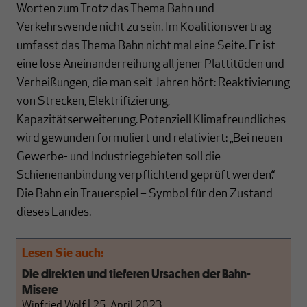
Worten zum Trotz das Thema Bahn und
Verkehrswende nicht zu sein. Im Koalitionsvertrag
umfasst das Thema Bahn nicht mal eine Seite. Er ist
eine lose Aneinanderreihung all jener Plattitüden und
Verheißungen, die man seit Jahren hört: Reaktivierung
von Strecken, Elektrifizierung,
Kapazitätserweiterung. Potenziell Klimafreundliches
wird gewunden formuliert und relativiert: „Bei neuen
Gewerbe- und Industriegebieten soll die
Schienenanbindung verpflichtend geprüft werden.“
Die Bahn ein Trauerspiel – Symbol für den Zustand
dieses Landes.
Lesen Sie auch:
Die direkten und tieferen Ursachen der Bahn-
Misere
Winfried Wolf
|
25. April 2023