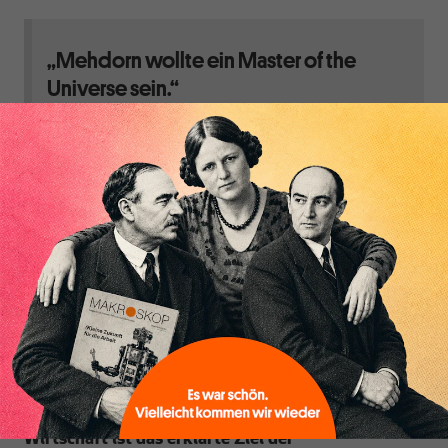
„Mehdorn wollte ein Master of the
Universe sein.“
Als Mehdorn von 1999 bis 2009 Chef der Deutschen
Bahn war, sagte er: „Unser Markt ist nicht
Inhaltsverzeichnis
Deutschland. Unser Markt ist die Welt.“ 2005 erklärte
dieser Bahnchef, ohne gerügt zu werden, dass ihm die
Bahn nicht so wichtig sei: „Bis zum Ende des
Jahrzehnts werden wir 60 Prozent unserer Umsätze
mit Non-Rail-Aktivitäten erwirtschaften. Über 50
Prozent unserer Umsätze werden von jenseits der
Grenzen Deutschlands kommen.“
Eine sozial-ökologische Transformation der
Wirtschaft ist das erklärte Ziel der