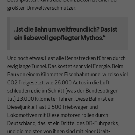
Betonplatten. Klima ade. Denn: Beton ist einer der
größten Umweltverschmutzer.
„Ist die Bahn umweltfreundlich? Das ist
ein liebevoll gepflegter Mythos.“
Und noch etwas: Fast alle Rennstrecken führen durch
ewig lange Tunnel. Das kostet sehr viel Energie. Beim
Bau von einem Kilometer Eisenbahntunnel wird so viel
CO2 freigesetzt, wie 26.000 Autos in die Luft
schleudern, die im Schnitt (was der Bundesbürger
tut) 13.000 Kilometer fahren. Diese Bahn ist ein
Dieseljunkie: Fast 2 500 Triebwagen und
Lokomotiven mit Dieselmotoren rollen durch
Deutschland, das ist ein Drittel des DB-Fuhrparks,
und die meisten von ihnen sind mit einer Uralt-