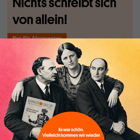
Nichts schreibt sich
von allein!
Nur für Abonnenten
MAKROSKOP analysiert
Wir verlassen die
wirtschaftspolitische
journalistische Filterblase,
Themen aus einer
in der sich viele
Inhaltsverzeichnis
postkeynesianischen
eingerichtet haben. Wir
Perspektive und ist damit
öffnen Fenster und
in Deutschland einzigartig.
bringen frische Luft in die
MAKROSKOP steht für
engen und verstaubten
das große Ganze. Wir
Debattenräume.
haben einen Blick auf
Brauchen Sie auch frische
Geld, Wirtschaft und
Luft? Dann folgen Sie
Politik, den Sie so
einfach dem Button.
woanders nicht finden.