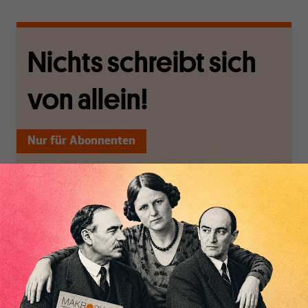
Nichts schreibt sich
von allein!
Nur für Abonnenten
MAKROSKOP analysiert
Wir verlassen die
wirtschaftspolitische
journalistische Filterblase,
Themen aus einer
in der sich viele
postkeynesianischen
eingerichtet haben. Wir
Inhaltsverzeichnis
Perspektive und ist damit
öffnen Fenster und
in Deutschland einzigartig.
bringen frische Luft in die
MAKROSKOP steht für
engen und verstaubten
das große Ganze. Wir
Debattenräume.
haben einen Blick auf