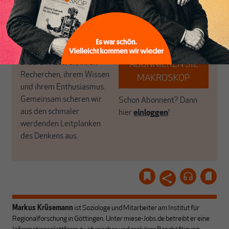
Brauchen Sie auch frische
Geld, Wirtschaft und
Luft? Dann folgen Sie
Politik, den Sie so
einfach dem Button.
woanders nicht finden.
Dabei leben wir von
unseren Autoren, ihren
ABONNIEREN SIE
Recherchen, ihrem Wissen
MAKROSKOP
und ihrem Enthusiasmus.
Gemeinsam scheren wir
Schon Abonnent? Dann
aus den schmaler
hier
einloggen
!
werdenden Leitplanken
des Denkens aus.
Markus Krüsemann
ist Soziologe und Mitarbeiter am Institut für
Regionalforschung in Göttingen. Unter
miese-Jobs.de
betreibt er eine