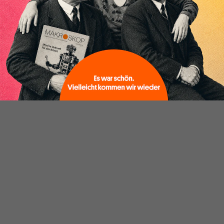
Inhaltsverzeichnis
Die tiefgreifendsten Verschiebungen zeigen sich im
Außenhandel. 2025 löste China die USA wieder als
wichtigsten Handelspartner Deutschlands ab. Das
Handelsvolumen mit der Volksrepublik erreichte
251,8 Milliarden Euro, mit den Vereinigten Staaten
waren es 240,5 Milliarden Euro.