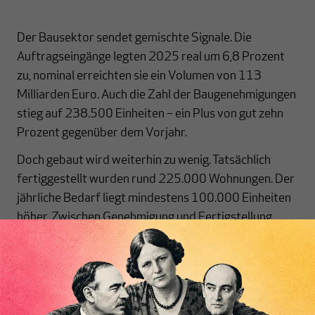
Der Bausektor sendet gemischte Signale. Die
Auftragseingänge legten 2025 real um 6,8 Prozent
zu, nominal erreichten sie ein Volumen von 113
Milliarden Euro. Auch die Zahl der Baugenehmigungen
stieg auf 238.500 Einheiten – ein Plus von gut zehn
Prozent gegenüber dem Vorjahr.
Doch gebaut wird weiterhin zu wenig. Tatsächlich
fertiggestellt wurden rund 225.000 Wohnungen. Der
jährliche Bedarf liegt mindestens 100.000 Einheiten
höher. Zwischen Genehmigung und Fertigstellung
vergehen oft mehrere Jahre. Eine spürbare
Entlastung angespannter Wohnungsmärkte ist daher
kurzfristig nicht in Sicht.
Außenhandel unter Druck