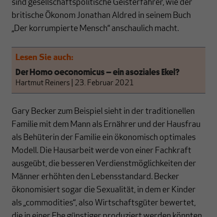
sind gesellschaftspolitische Geisterfahrer, wie der
britische Ökonom Jonathan Aldred in seinem Buch
„Der korrumpierte Mensch“ anschaulich macht.
Lesen Sie auch:
Der Homo oeconomicus – ein asoziales Ekel?
Hartmut Reiners
|
23. Februar 2021
Gary Becker zum Beispiel sieht in der traditionellen
Familie mit dem Mann als Ernährer und der Hausfrau
als Behüterin der Familie ein ökonomisch optimales
Modell. Die Hausarbeit werde von einer Fachkraft
ausgeübt, die besseren Verdienstmöglichkeiten der
Männer erhöhten den Lebensstandard. Becker
ökonomisiert sogar die Sexualität, in dem er Kinder
als „commodities“, also Wirtschaftsgüter bewertet,
die in einer Ehe günstiger produziert werden könnten