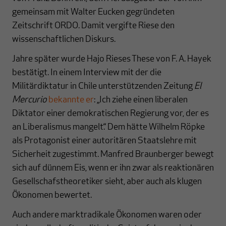
gemeinsam mit Walter Eucken gegründeten
Zeitschrift ORDO. Damit vergifte Riese den
wissenschaftlichen Diskurs.
Jahre später wurde Hajo Rieses These von F. A. Hayek
bestätigt. In einem Interview mit der die
Militärdiktatur in Chile unterstützenden Zeitung
El
Mercurio
bekannte er
: „Ich ziehe einen liberalen
Diktator einer demokratischen Regierung vor, der es
an Liberalismus mangelt.“ Dem hätte Wilhelm Röpke
als Protagonist einer autoritären Staatslehre mit
Sicherheit zugestimmt. Manfred Braunberger bewegt
sich auf dünnem Eis, wenn er ihn zwar als reaktionären
Gesellschafstheoretiker sieht, aber auch als klugen
Ökonomen bewertet.
Auch andere marktradikale Ökonomen waren oder