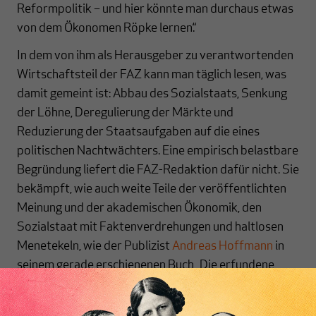
Reformpolitik – und hier könnte man durchaus etwas
von dem Ökonomen Röpke lernen.“
In dem von ihm als Herausgeber zu verantwortenden
Wirtschaftsteil der FAZ kann man täglich lesen, was
damit gemeint ist: Abbau des Sozialstaats, Senkung
der Löhne, Deregulierung der Märkte und
Reduzierung der Staatsaufgaben auf die eines
politischen Nachtwächters. Eine empirisch belastbare
Begründung liefert die FAZ-Redaktion dafür nicht. Sie
bekämpft, wie auch weite Teile der veröffentlichten
Meinung und der akademischen Ökonomik, den
Sozialstaat mit Faktenverdrehungen und haltlosen
Menetekeln, wie der Publizist
Andreas Hoffmann
in
seinem gerade erschienenen Buch „Die erfundene
Bedrohung“ zeigt“ (Näheres demnächst in
MAKROSKOP
).