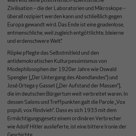
während seine positivistisch-szientistische
Zivilisation – die der Laboratorien und Mikroskope –
überall rezipiert werden kann und schließlich gegen
Europa gewandt wird. Das Ende ist eine gnadenlose,
entmenschliche, weil zugleich entgöttlichte, bleierne
und erdenschwere Welt.“
Röpke pflegte das Selbstmitleid und den
antidemokratischen Kulturpessimismus von
Modephilosophen der 1920er Jahre wie Oswald
Spengler („Der Untergang des Abendlandes“) und
José Ortega y Gasset („Der Aufstand der Massen“),
die im deutschen Bürgertum weit verbreitet waren. In
dessen Salons und Treffpunkten galt die Parole „Vox
populi, vox Rindvieh“. Dass es sich 1933 mit dem
Ermächtigungsgesetz einem ordinären Verbrecher
wie Adolf Hitler auslieferte, ist eine bittere Ironie der
Geschichte.