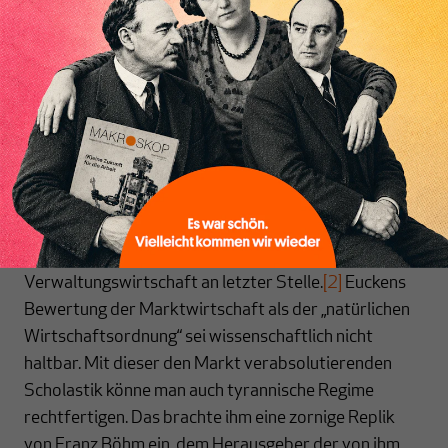
Politische Geisterfahrer
Inhaltsverzeichnis
Wohl kaum eine andere Wissenschaft ist ideologisch
derart kontaminiert wie die Ökonomik. Über deren
erkenntnistheoretische Grundlagen wurde in den
1960er und 1970er Jahren kontrovers debattiert.
Mein akademischer Lehrer Hajo Riese kritisierte
damals die von Walter Eucken aufgestellte
Rangordnung von Wirtschaftssystemen mit der
freien Marktwirtschaft an erster und der zentralen
Verwaltungswirtschaft an letzter Stelle.
[2]
Euckens
Bewertung der Marktwirtschaft als der „natürlichen
Wirtschaftsordnung“ sei wissenschaftlich nicht
haltbar. Mit dieser den Markt verabsolutierenden
Scholastik könne man auch tyrannische Regime
rechtfertigen. Das brachte ihm eine zornige Replik
von Franz Böhm ein, dem Herausgeber der von ihm