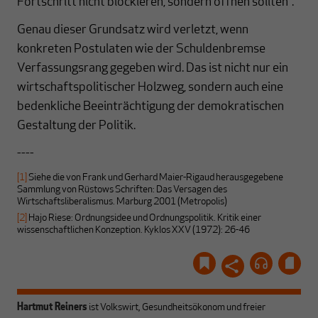
Fortschritt nicht blockieren, sondern öffnen sollten“.
Genau dieser Grundsatz wird verletzt, wenn
konkreten Postulaten wie der Schuldenbremse
Verfassungsrang gegeben wird. Das ist nicht nur ein
wirtschaftspolitischer Holzweg, sondern auch eine
bedenkliche Beeinträchtigung der demokratischen
Gestaltung der Politik.
----
[1]
Siehe die von Frank und Gerhard Maier-Rigaud herausgegebene
Sammlung von Rüstows Schriften: Das Versagen des
Wirtschaftsliberalismus. Marburg 2001 (Metropolis)
[2]
Hajo Riese: Ordnungsidee und Ordnungspolitik. Kritik einer
wissenschaftlichen Konzeption. Kyklos XXV (1972): 26-46
Hartmut Reiners
ist Volkswirt, Gesundheitsökonom und freier