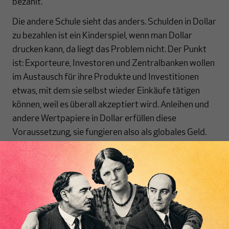
bezahlt.
Die andere Schule sieht das anders. Schulden in Dollar
zu bezahlen ist ein Kinderspiel, wenn man Dollar
drucken kann, da liegt das Problem nicht. Der Punkt
ist: Exporteure, Investoren und Zentralbanken wollen
im Austausch für ihre Produkte und Investitionen
etwas, mit dem sie selbst wieder Einkäufe tätigen
können, weil es überall akzeptiert wird. Anleihen und
andere Wertpapiere in Dollar erfüllen diese
Voraussetzung, sie fungieren also als globales Geld.
Vergessen Sie die Staatsschulden. Dollar werden
akzeptiert, weil sie auch anderswo akzeptiert werden.
Das scheint ein Zirkelschluss zu sein, aber dahinter
Inhaltsverzeichnis
steckt mehr. Denn warum ist beispielsweise der
malaysische Ringgit dann kein globales
Zahlungsmittel? Weil die außergewöhnliche Größe