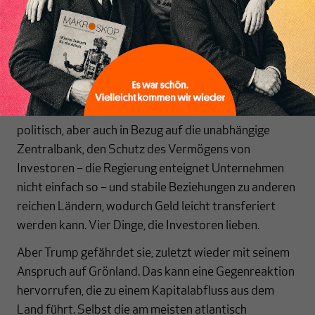
des amerikanischen Finanzmarktes – um ein
Vielfaches größer als alle europäischen Börsen
zusammen – es leicht macht, Käufer und Verkäufer zu
finden. Diese Liquidität macht Sie als Investor flexibel
und damit sicherer.
Darüber hinaus bieten die USA Investoren Stabilität:
politisch, aber auch in Bezug auf die unabhängige
Zentralbank, den Schutz des Vermögens von
Investoren – die Regierung enteignet Unternehmen
nicht einfach so – und stabile Beziehungen zu anderen
reichen Ländern, wodurch Geld leicht transferiert
werden kann. Vier Dinge, die Investoren lieben.
Aber Trump gefährdet sie, zuletzt wieder mit seinem
Anspruch auf Grönland. Das kann eine Gegenreaktion
hervorrufen, die zu einem Kapitalabfluss aus dem
Land führt. Selbst die am meisten atlantisch