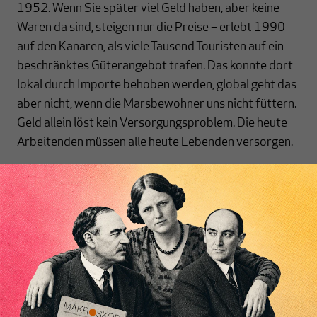
1952. Wenn Sie später viel Geld haben, aber keine
Waren da sind, steigen nur die Preise – erlebt 1990
auf den Kanaren, als viele Tausend Touristen auf ein
beschränktes Güterangebot trafen. Das konnte dort
lokal durch Importe behoben werden, global geht das
aber nicht, wenn die Marsbewohner uns nicht füttern.
Geld allein löst kein Versorgungsproblem. Die heute
Arbeitenden müssen alle heute Lebenden versorgen.
Sie kritisieren das Modell der Aktienrente, wie sie
Ex-Finanzminister Christian Lindner vehement
forderte. Aber auch Kanzler Friedrich Merz will
einen "Paradigmenwechsel" hin zu einer
Inhaltsverzeichnis
kapitalgedeckten Altersvorsorge. Wo liegen aus
Ihrer Sicht die größten Gefahren einer verstärkten
Kapitaldeckung?
Erstens: Man investiert spekulativ in einen instabilen