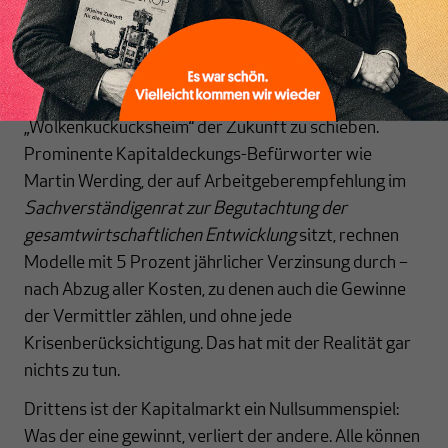
Markt. Eine einzige Krise kann eine ganze
Rentnergeneration in die Armut treiben. Zweitens
entzieht man der heutigen Wirtschaft Kaufkraft, also
Nachfrage, um sie in ein spekulatives
„Wolkenkuckucksheim“ der Zukunft zu schieben.
Prominente Kapitaldeckungs-Befürworter wie
Martin Werding, der auf Arbeitgeberempfehlung im
Sachverständigenrat zur Begutachtung der
gesamtwirtschaftlichen Entwicklung
sitzt, rechnen
Modelle mit 5 Prozent jährlicher Verzinsung durch –
nach Abzug aller Kosten, zu denen auch die Gewinne
der Vermittler zählen, und ohne jede
Krisenberücksichtigung. Das hat mit der Realität gar
nichts zu tun.
Drittens ist der Kapitalmarkt ein Nullsummenspiel:
Was der eine gewinnt, verliert der andere. Alle können