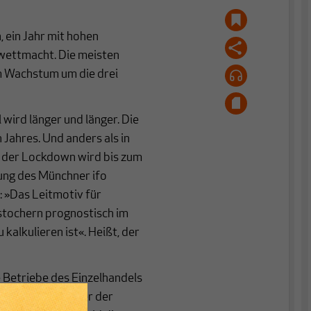
 ein Jahr mit hohen
wettmacht. Die meisten
m Wachstum um die drei
wird länger und länger. Die
 Jahres. Und anders als in
, der Lockdown wird bis zum
lung des Münchner ifo
: »Das Leitmotiv für
 stochern prognostisch im
kalkulieren ist«. Heißt, der
e Betriebe des Einzelhandels
rnehmen. Je länger der