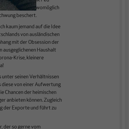
cht. Die Notenbank Fed
in Wachstum, das womöglich
chwung beschert.
och kaum jemand auf die Idee
tschlands von ausländischen
hang mit der Obsession der
en ausgeglichenen Haushalt
orona-Krise, kleinere
a!
 unter seinen Verhältnissen
s diese von einer Aufwertung
die Chancen der heimischen
ger anbieten können. Zugleich
ag der Exporte und führt zu
r, der so gerne vom