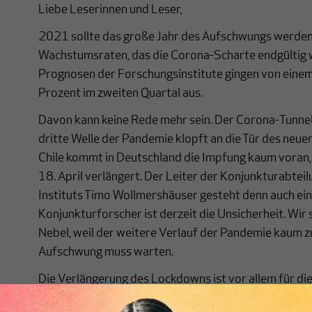
Liebe Leserinnen und Leser,
2021 sollte das große Jahr des Aufschwungs werden,
Wachstumsraten, das die Corona-Scharte endgültig 
Prognosen der Forschungsinstitute gingen von eine
Prozent im zweiten Quartal aus.
Davon kann keine Rede mehr sein. Der Corona-Tunnel 
dritte Welle der Pandemie klopft an die Tür des neuen
Chile kommt in Deutschland die Impfung kaum voran
18. April verlängert. Der Leiter der Konjunkturabtei
Instituts Timo Wollmershäuser
gesteht denn auch ein
Konjunkturforscher ist derzeit die Unsicherheit. Wir
Nebel, weil der weitere Verlauf der Pandemie kaum zu 
Aufschwung muss warten.
Die Verlängerung des Lockdowns ist vor allem für di
eine Katastrophe, insbesondere für viele kleine Unte