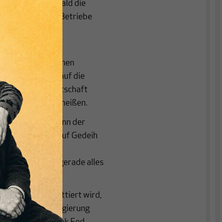
Pleitewelle, sobald die
zahlungsunfähige Betriebe
elhandelsumsätze
lleicht im deutschen
nn doch wieder auf die
werbsfähigen Wirtschaft
en, mag es dann heißen.
s einen Haken. Denn der
rtindustrie, ist auf Gedeih
 wird sich der
ken dürfen, die gerade alles
aufen zu bringen.
ldenbremse debattiert wird,
llar hat die US-Regierung