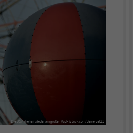
Die USA drehen wieder am großen Rad - istock.com/demerzel21