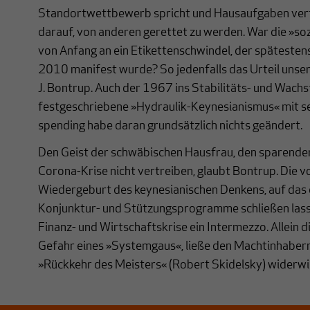
Standortwettbewerb spricht und Hausaufgaben verteil
darauf, von anderen gerettet zu werden. War die »so
von Anfang an ein Etikettenschwindel, der spätesten
2010 manifest wurde? So jedenfalls das Urteil unse
J. Bontrup. Auch der 1967 ins Stabilitäts- und Wac
festgeschriebene »Hydraulik-Keynesianismus« mit sei
spending habe daran grundsätzlich nichts geändert.
Den Geist der schwäbischen Hausfrau, den sparenden
Corona-Krise nicht vertreiben, glaubt Bontrup. Die v
Wiedergeburt des keynesianischen Denkens, auf das d
Konjunktur- und Stützungsprogramme schließen lassen
Finanz- und Wirtschaftskrise ein Intermezzo. Allein di
Gefahr eines »Systemgaus«, ließe den Machtinhabern 
»Rückkehr des Meisters« (Robert Skidelsky) widerwill