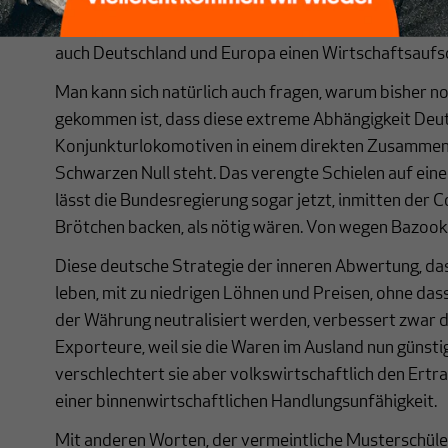
insgesamt schon zur Krisenbekämpfung locker gema
erwartet für 2021 ein Wachstum von 6,5 Prozent. E
auch Deutschland und Europa einen Wirtschaftsaufs
Man kann sich natürlich auch fragen, warum bisher n
gekommen ist, dass diese extreme Abhängigkeit Deu
Konjunkturlokomotiven in einem direkten Zusammen
Schwarzen Null steht. Das verengte Schielen auf ein
lässt die Bundesregierung sogar jetzt, inmitten der C
Brötchen backen, als nötig wären. Von wegen Bazook
Diese deutsche Strategie der inneren Abwertung, das
leben, mit zu niedrigen Löhnen und Preisen, ohne das
der Währung neutralisiert werden, verbessert zwar 
Exporteure, weil sie die Waren im Ausland nun günsti
verschlechtert sie aber volkswirtschaftlich den Ertr
einer binnenwirtschaftlichen Handlungsunfähigkeit.
Mit anderen Worten, der vermeintliche Musterschüle