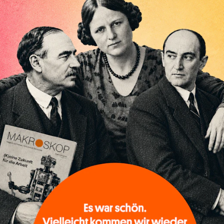
Lockdown dauert, desto größer wird die Gefahr einer 
Politik die ausgesetzte Insolvenzantragspflicht für 
wieder in Kraft setzt. Schon im Januar sind die Einz
eingebrochen.
Ungeachtet dieser Tragödien aber klopft man sich vie
Kanzleramt irgendwann im Laufe des Jahres 2022 da
Schulter. Deutschland habe sich dank seiner wettbe
wieder einmal am eigenen Schopf aus der Krise gezog
Wenn es so kommt, dann hat die Geschichte allerding
Erfolg der deutschen Wirtschaft, genauer seiner Expo
und Verderb von der Weltkonjunktur abhängig. Und so
Exportweltmeister dann vor allem bei den USA bedan
dafür tun, um die heimische Wirtschaft wieder zum L
Während in Deutschland schon wieder über die Schu
heißt es in den Staaten »Go big«. Rund 5 Billionen Do