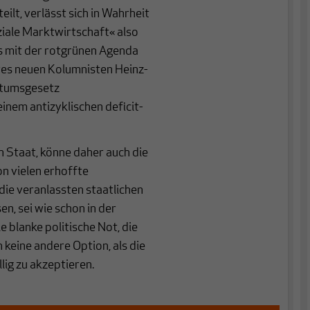
t, verlässt sich in Wahrheit
ziale Marktwirtschaft« also
s mit der rotgrünen Agenda
res neuen Kolumnisten Heinz-
hstumsgesetz
nem antizyklischen deficit-
 Staat, könne daher auch die
on vielen erhoffte
ie veranlassten staatlichen
, sei wie schon in der
e blanke politische Not, die
keine andere Option, als die
ig zu akzeptieren.