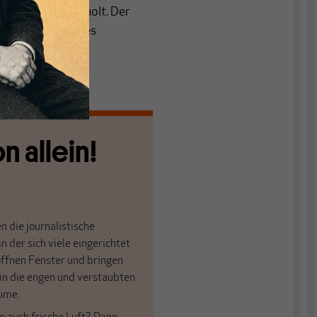
nische BIP überholt. Der
etzten Jahr seines
sein wird.
n allein!
n die journalistische
in der sich viele eingerichtet
öffnen Fenster und bringen
 in die engen und verstaubten
ume.