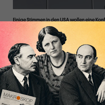
Einige Stimmen in den USA wollen eine Konfr
dem Wettrüsten mit der Sowjetunion im Kalt
das würde weder für die Vereinigten Staate
ausgehen.
Die Forderung von US-Präsident Joe Biden an China, 
Einmarsch in der Ukraine zu unterstützen, hat für ein
Forderungen suggerieren, dass die Vereinigten Staate
auf eine Weise wirtschaftlich zu bestrafen, die Chin
uns. Für den Moment mag das stimmen, aber es ist nic
der Fall sein wird, und es könnte sein, dass es sich sch
erweist.
China gilt gemeinhin als die zweitgrößte Volkswirtsc
Vereinigten Staaten. Legt man jedoch die Kaufkraftp