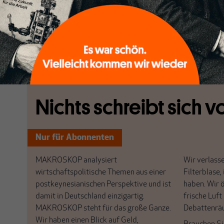
chinesische BIP bereits im Jahr 2016 das US-amerika
IWF geht davon aus, dass es bis zum Jahr 2026, dem l
Projektionszeitraums, um mehr als ein Drittel größer 
[...]
Nichts schreibt sich vo
Nur für Abonnenten
MAKROSKOP analysiert
Wir verlasse
wirtschaftspolitische Themen aus einer
Filterblase, 
postkeynesianischen Perspektive und ist
haben. Wir 
damit in Deutschland einzigartig.
frische Luft
MAKROSKOP steht für das große Ganze.
Debattenrä
Wir haben einen Blick auf Geld,