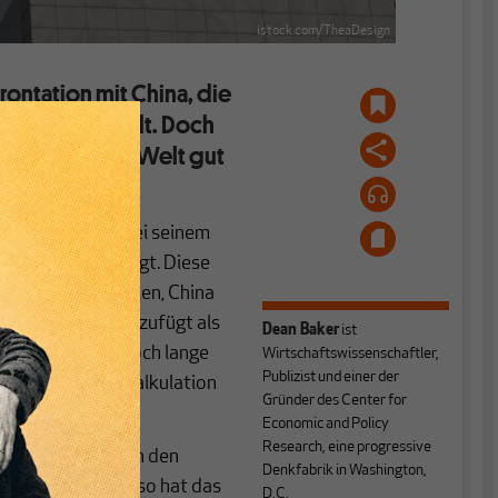
istock.com/TheaDesign
ontation mit China, die
en Krieg ähnelt. Doch
n noch für die Welt gut
Russland nicht bei seinem
igen Wirbel gesorgt. Diese
n in der Lage seien, China
a mehr Schmerzen zufügt als
Dean Baker
ist
ht klar, ob das noch lange
Wirtschaftswissenschaftler,
Publizist und einer der
on jetzt als Fehlkalkulation
Gründer des Center for
Economic and Policy
Research, eine progressive
haft der Welt nach den
Denkfabrik in Washington,
arität zugrunde, so hat das
D.C.