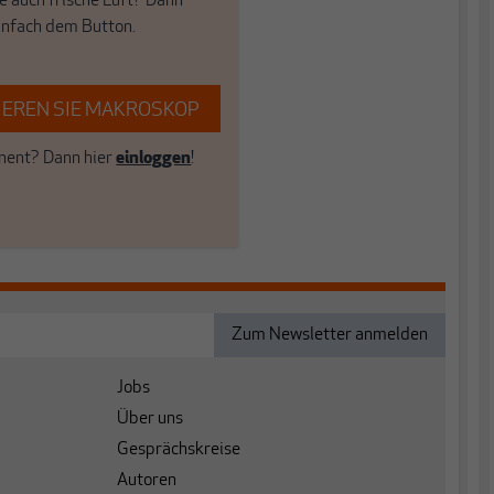
e auch frische Luft? Dann
einfach dem Button.
EREN SIE MAKROSKOP
ent? Dann hier
einloggen
!
Jobs
Über uns
Gesprächskreise
Autoren