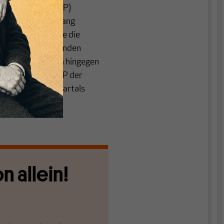
nlandsprodukt (BIP)
b es einen Rückgang
). Gebremst wurde die
2023 von abnehmenden
umsimpulse kamen hingegen
indet sich das BIP der
 Marke des 4. Quartals
n allein!