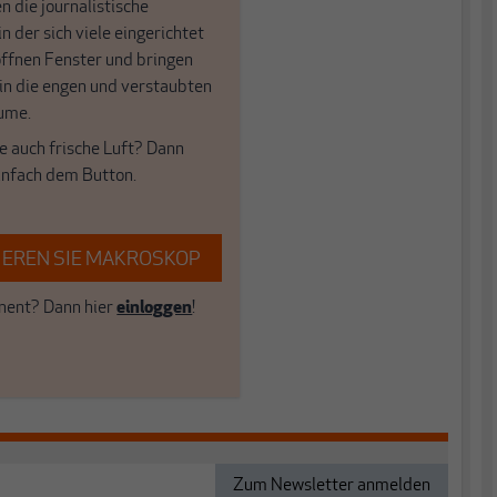
n die journalistische
in der sich viele eingerichtet
öffnen Fenster und bringen
 in die engen und verstaubten
ume.
e auch frische Luft? Dann
einfach dem Button.
EREN SIE MAKROSKOP
ent? Dann hier
einloggen
!