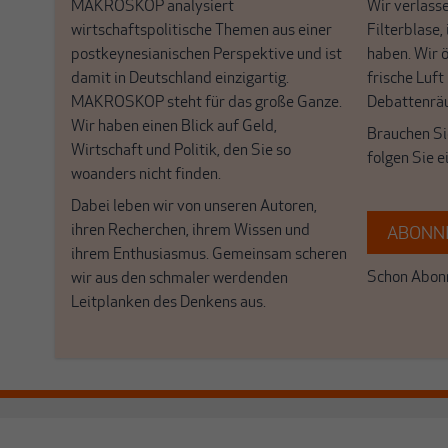
MAKROSKOP analysiert
Wir verlasse
wirtschaftspolitische Themen aus einer
Filterblase, 
postkeynesianischen Perspektive und ist
haben. Wir 
damit in Deutschland einzigartig.
frische Luft
MAKROSKOP steht für das große Ganze.
Debattenrä
Wir haben einen Blick auf Geld,
Brauchen Si
Wirtschaft und Politik, den Sie so
folgen Sie 
woanders nicht finden.
Dabei leben wir von unseren Autoren,
ihren Recherchen, ihrem Wissen und
ABONNI
ihrem Enthusiasmus. Gemeinsam scheren
Schon Abonn
wir aus den schmaler werdenden
Leitplanken des Denkens aus.