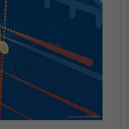
istock.com/G0d4ather