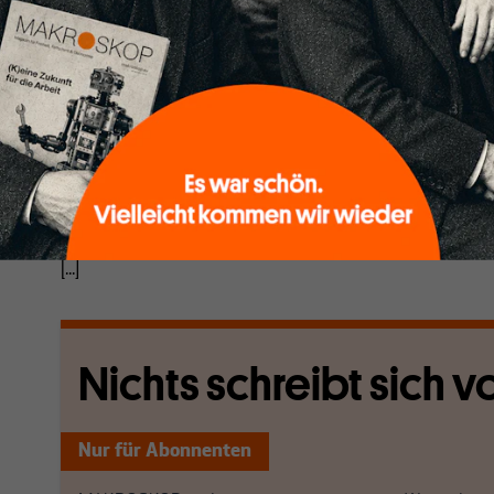
Im 1. Quartal 2023 stagnierte das deutsche Bruttoi
gegenüber dem 4. Quartal 2022. Noch Ende 2022 ga
(revidiert -0,5 % im 4. Quartal 2022 zum Vorquartal
Wirtschaft laut Statistischem Bundesamt Anfang 
privaten und staatlichen Konsumausgaben. Wachst
von den Investitionen und den Exporten. Dennoch bef
deutschen Volkswirtschaft immer noch unterhalb der
2019.
[...]
Nichts schreibt sich vo
Nur für Abonnenten