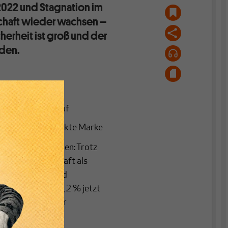
2022 und Stagnation im
schaft wieder wachsen –
herheit ist groß und der
nden.
ch geringfügig auf
nger Zeit 100 Punkte Marke
t so schnell nehmen: Trotz
 deutsche Wirtschaft als
t Wirtschafts- und
ng anstatt von 0,2 % jetzt
eine Prognose für
ten
).