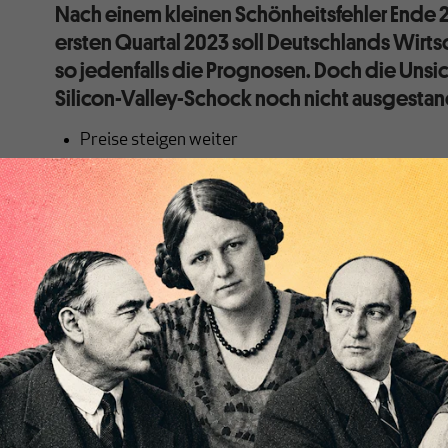
Nach einem kleinen Schönheitsfehler Ende 
ersten Quartal 2023 soll Deutschlands Wirt
so jedenfalls die Prognosen. Doch die Unsic
Silicon-Valley-Schock noch nicht ausgesta
Preise steigen weiter
Import und Export steigen
Geschäftserwartungen der Unternehmen hellen si
DIW-Konjunkturbarometer überschreitet seit la
Die Bundesregierung lässt sich ihren Optimismus nich
zahlreicher Risiken und Unsicherheiten habe sich die
„anpassungs- und widerstandsfähig erwiesen“, glaub
Klimaminister Robert Habeck. Daher geht die Regieru
von 0,4 % Wachstum aus. Kurz zuvor hatte der IWF s
Deutschland noch nach unten korrigiert (
wir berichte