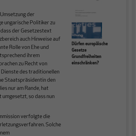
r Umsetzung der
e ungarische Politiker zu
, dass der Gesetzestext
zbereich auch Hinweise auf
Dürfen europäische
nnte Rolle von Ehe und
Gesetze
entsprechend ihrem
Grundfreiheiten
 sprachen zu Recht von
einschränken?
Dienste des traditionellen
che Staatspräsidentin den
ies nur am Rande, hat
t umgesetzt, so dass nun
mission verfolgte die
letzungsverfahren. Solche
einem