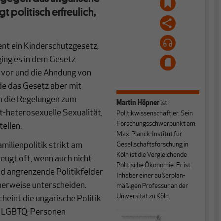
 politisch erfreulich,
nt ein Kinderschutzgesetz,
ging es in dem Gesetz
 vor und die Ahndung von
e das Gesetz aber mit
en die Regelungen zum
Martin Höpner
ist
t-heterosexuelle Sexualität,
Politikwissenschaftler. Sein
Forschungsschwerpunkt am
ellen.
Max-Planck-Institut für
amilienpolitik strikt am
Gesellschaftsforschung in
Köln ist die Vergleichende
zeugt oft, wenn auch nicht
Politische Ökonomie. Er ist
und angrenzende Politikfelder
Inhaber einer außerplan­
imerweise unterscheiden.
mäßigen Professur an der
Universität zu Köln.
cheint die ungarische Politik
on LGBTQ-Personen