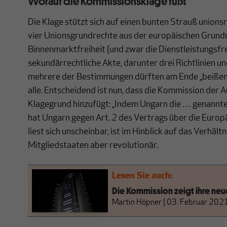
Worauf die Kommissionsklage fußt
Die Klage stützt sich auf einen bunten Strauß union
vier Unionsgrundrechte aus der europäischen Grundr
Binnenmarktfreiheit (und zwar die Dienstleistungsfre
sekundärrechtliche Akte, darunter drei Richtlinien u
mehrere der Bestimmungen dürften am Ende „beißen“,
alle. Entscheidend ist nun, dass die Kommission der 
Klagegrund hinzufügt: „Indem Ungarn die … genannten
hat Ungarn gegen Art. 2 des Vertrags über die Europ
liest sich unscheinbar, ist im Hinblick auf das Verhält
Mitgliedstaaten aber revolutionär.
Lesen Sie auch:
Die Kommission zeigt ihre ne
Martin Höpner
|
03. Februar 202