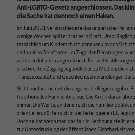
Anti-LGBTQ-Gesetz angeschlossen. Das klingt
die Sache hat dennoch einen Haken.
Im Juni 2021 verabschiedete das ungarische Parlame
wenige Wochen später trat es in Kraft. Ursprünglich 
tatsächlich um Kinderschutz, genauer: um den Schutz
pädophilen Straftaten. Im Zuge der Beratungen wurd
weiteren Inhalten angereichert. Für viel Kritik sorgt
erschwerten Zugang Jugendlicher zu Medien, die nich
Transsexualität und Geschlechtsumwandlungen darst
Nicht nur hier richtet die ungarische Regierung ihre F
traditionellen Familienbild aus. Die Kritik daran über
immer. Die Werte, an denen sich die Familienpolitik 
orientieren, dürfen sich in der heterogenen EU legit
Doch selbst wenn man das fair in Rechnung stellt, ers
zur Unterdrückung der öffentlichen Sichtbarkeit v