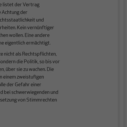
e listet der Vertrag
e Achtung der
chtsstaatlichkeit und
heiten. Kein vernünftiger
en wollen. Eine andere
e eigentlich ermächtigt.
 nicht als Rechtspflichten,
ndern die Politik, so bis vor
n, über sie zu wachen. Die
 in einem zweistufigen
lle der Gefahr einer
und bei schwerwiegenden und
ussetzung von Stimmrechten