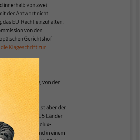
d innerhalb von zwei
it der Antwort nicht
g, das EU-Recht einzuhalten.
Kommission von den
ropäischen Gerichtshof
,
die Klageschrift zur
aaten oder kleine, von der
ndergruppen die
dem Gerichtshof
 Außergewöhnlich ist aber der
ezember erklärten 15 Länder
uerst die drei Benelux-
panien, Irland; und in einem