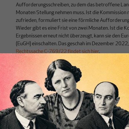
Aufforderungsschreiben, zu dem das betroffene Lan
Monaten Stellung nehmen muss. Ist die Kommission m
zufrieden, formuliert sie eine förmliche Aufforderun
Wieder gibt es eine Frist von zwei Monaten. Ist die 
Ergebnissen erneut nicht überzeugt, kann sie den Eu
(EuGH) einschalten. Das geschah im Dezember 2022
Rechtssache C-769/22 findet sich hier
.
Die Kommission gewinnt viele Unterstützer
Es kommt immer wieder vor, dass einzelne Mitgliedst
beanstandeten Maßnahme besonders betroffene Lä
Kommission bei Vertragsverletzungsverfahren vor 
unterstützen, indem sie der Klage formell beitreten.
Beitritt von zehn und mehr Mitgliedstaaten. Seit D
ihre Unterstützung, und zwar in dieser Reihenfolge: z
Länder; dann Portugal, Dänemark, Österreich, Malta, S