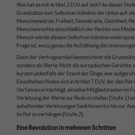
Was hat es mit Artikel 2 EUV auf sich? An dieser Stell
Grundsätze zum Selbstverständnis der Union auf: di
Menschenwürde, Freiheit, Demokratie, Gleichheit, Re
Menschenrechte einschließlich der Rechte von Minder
Mensch würde diesem Selbstverständnis widersprech
Frage ist, wozu genau die Aufzählung die Unionsorgan
Denn der Vertragsartikel kennzeichnet die Grundsätze
sondern als Werte. Nicht die europäischen Gerichte, so
kurzem jedenfalls der Stand der Dinge, war aufgerufe
Einzelheiten finden sich in Artikel 7 EUV, der den Rat
Verfahren ermächtigt, einzelne Mitgliedstaaten im Fa
Verletzung der Werte zur Rede zu stellen (Stufe 1) 
anhaltenden Verletzungen Sanktionen bis hin zur A
im Rat zu verhängen (Stufe 2).
Eine Revolution in mehreren Schritten