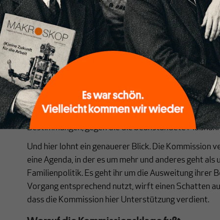
weiteren Schritt Schweden, Finnland, Slowenien und 
letztmöglichen Tag vor Ende der hier maßgeblichen Fr
auch Deutschland und Frankreich der Kommissionskla
Die Unterstützung ist ein starkes politisches Signal – 
zu einer solchen Klage ist aber mehr als nur ein politi
nicht nur im Hinblick auf die politische Bewertung d
informativ, hier: die Bewertung des in der Tat verh
der national-konservativen ungarischen Regierung. Vi
solcher Beitritt auch Zustimmung zu ihrer Begründung
Bestimmungen, gegen die die beanstandete Maßnah
Und hier lohnt ein genauerer Blick. Die Kommission ve
eine Agenda, in der es um mehr und anderes geht als 
Familienpolitik. Es geht ihr um die Ausweitung ihrer 
Vorgang entsprechend nutzt, wirft einen Schatten auf
dass die Kommission hier Unterstützung verdient.