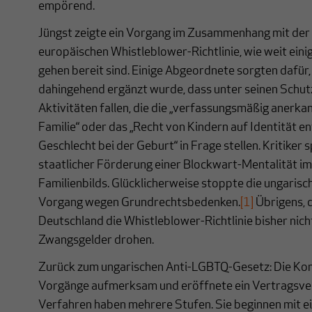
empörend.
Jüngst zeigte ein Vorgang im Zusammenhang mit de
europäischen Whistleblower-Richtlinie, wie weit einig
gehen bereit sind. Einige Abgeordnete sorgten dafür
dahingehend ergänzt wurde, dass unter seinen Schut
Aktivitäten fallen, die die „verfassungsmäßig anerka
Familie“ oder das „Recht von Kindern auf Identität 
Geschlecht bei der Geburt“ in Frage stellen. Kritiker
staatlicher Förderung einer Blockwart-Mentalität im 
Familienbilds. Glücklicherweise stoppte die ungaris
Vorgang wegen Grundrechtsbedenken.
[1]
Übrigens, d
Deutschland die Whistleblower-Richtlinie bisher nich
Zwangsgelder drohen.
Zurück zum ungarischen Anti-LGBTQ-Gesetz: Die Kom
Vorgänge aufmerksam und eröffnete ein Vertragsver
Verfahren haben mehrere Stufen. Sie beginnen mit 