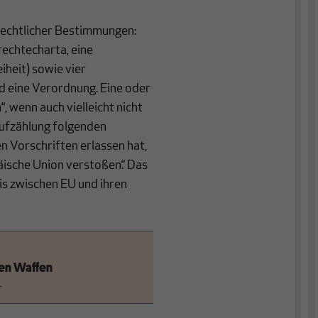
srechtlicher Bestimmungen:
echtecharta, eine
iheit) sowie vier
nd eine Verordnung. Eine oder
 wenn auch vielleicht nicht
Aufzählung folgenden
 Vorschriften erlassen hat,
äische Union verstoßen.“ Das
nis zwischen EU und ihren
uen Waffen
1