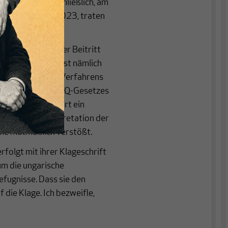
Griechenland. Schließlich, am
ist am 6. April 2023, traten
ge bei.
so weit, so gut. Der Beitritt
sches Zeichen. Er ist nämlich
es Zielpunkts des Verfahrens
eerenden Anti-LGBTQ-Gesetzes
elmehr signalisiert ein
, also zur Interpretation der
me mutmaßlich verstößt.
rfolgt mit ihrer Klageschrift
um die ungarische
Befugnisse. Dass sie den
 die Klage. Ich bezweifle,