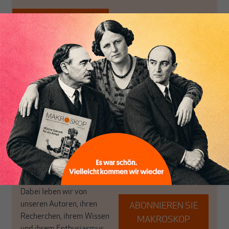
Nur für Abonnenten
MAKROSKOP analysiert
Wir verlassen die
wirtschaftspolitische
journalistische Filterblase,
Inhaltsverzeichnis
Themen aus einer
in der sich viele
postkeynesianischen
eingerichtet haben. Wir
Perspektive und ist damit
öffnen Fenster und
in Deutschland einzigartig.
bringen frische Luft in die
MAKROSKOP steht für
engen und verstaubten
das große Ganze. Wir
Debattenräume.
haben einen Blick auf
Brauchen Sie auch frische
Geld, Wirtschaft und
Luft? Dann folgen Sie
Politik, den Sie so
einfach dem Button.
woanders nicht finden.
Dabei leben wir von
unseren Autoren, ihren
ABONNIEREN SIE
Recherchen, ihrem Wissen
MAKROSKOP
und ihrem Enthusiasmus.