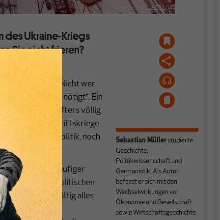
istock.com/12521104
on des Ukraine-Kriegs
en Sie nicht frieren?
aatsfeind.
 schrieb einmal: „Nicht wer
 sondern wer dazu nötigt“. Ein
e Rolle des Anstifters völlig
erialismus und Angriffskriege
eiskalter Machtpolitik, noch
Sebastian Müller
studierte
Geschichte,
Politikwissenschaft und
 die sich immer häufiger
Germanistik. Als Autor
e altbekannten politischen
befasst er sich mit den
Wechselwirkungen von
-Krieg hat endgültig alles
Ökonomie und Gesellschaft
rungsriege der
sowie Wirtschaftsgeschichte.