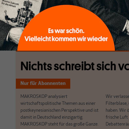
niedergehenden Linkspartei fordert man schwere Waf
Ukraine und bejubelt jeden neuen Antrag auf eine NA
Grenzen Russlands. Die SPD, der noch immer eine „R
nachgesagt wird, spielt halbherzig mit.
[...]
Nichts schreibt sich vo
Nur für Abonnenten
MAKROSKOP analysiert
Wir verlasse
wirtschaftspolitische Themen aus einer
Filterblase, 
postkeynesianischen Perspektive und ist
haben. Wir 
damit in Deutschland einzigartig.
frische Luft
MAKROSKOP steht für das große Ganze.
Debattenrä