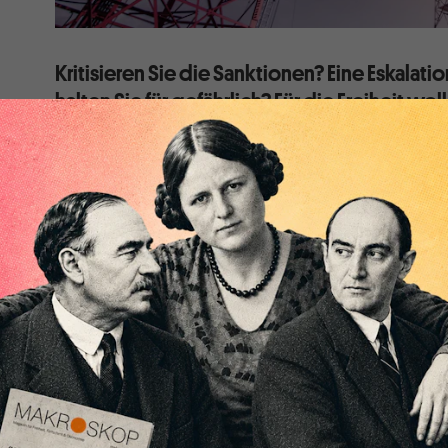
Kritisieren Sie die Sanktionen? Eine Eskalati
halten Sie für gefährlich? Für die Freiheit woll
Dann sind sie womöglich rechts – und ein St
Wer liest eigentlich noch Machiavelli? Der Florentiner
zuerst die Waffen ergreift, ist Anstifter des Unheils,
Satz, der blasphemisch anmutet in einer Zeit, in der di
klar zu sein scheint. Und auch die alte Linke, die Imp
immer geißelte, mochte Machiavelli, den Theoretiker 
nie leiden.
Doch was ist heute überhaupt noch links? Eine Frage,
stellt. Schon seit mindestens einem Jahrzehnt sind di
Koordinaten in Auflösung begriffen. Doch der Ukraine
auf den Kopf gestellt: Bei den Grünen und in der Füh