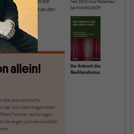
fenlieferungen in die
Seit 2016 ist er Redakteur
bei MAKROSKOP.
TO-Mitgliedschaft an den
usslandobsession“
n allein!
Der Anbruch des
Neoliberalismus
n die journalistische
in der sich viele eingerichtet
öffnen Fenster und bringen
 in die engen und verstaubten
ume.