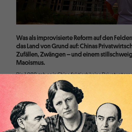
Was als improvisierte Reform auf den Felde
das Land von Grund auf: Chinas Privatwirtsch
Zufällen, Zwängen – und einem stillschwe
Maoismus.
Bis 1980 gab es in China faktisch keine Privatunter
waren in der Volksrepublik – einem dogmatischen Ma
Unternehmen verboten, die Gewinne durch „Ausbeut
generierten. So waren alle Betriebe entweder zentral
Staatsbetriebe beziehungsweise Volkskommunen auf
etwa 360.000 Staatsbetriebe, davon 97 zentral gele
Privatunternehmen mit staatlicher Beteiligung.