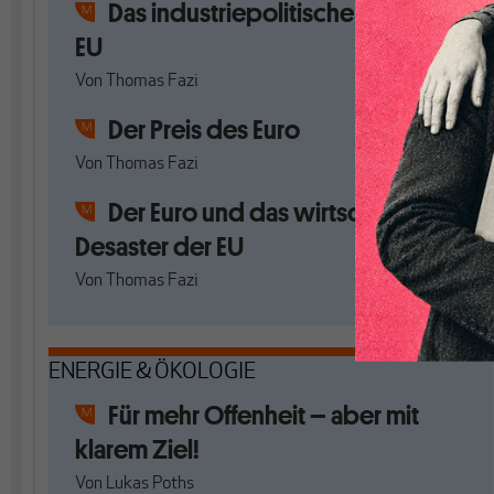
Das industriepolitische Defizit der
EU
Von
Thomas Fazi
Der Preis des Euro
Von
Thomas Fazi
Der Euro und das wirtschaftliche
Desaster der EU
Von
Thomas Fazi
ENERGIE & ÖKOLOGIE
Für mehr Offenheit – aber mit
klarem Ziel!
Von
Lukas Poths