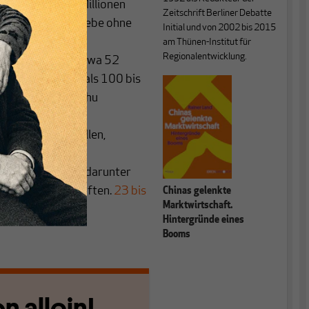
ebe, davon 125 Millionen
Zeitschrift Berliner Debatte
ührte Einzelbetriebe ohne
Initial und von 2002 bis 2015
Millionen private
am Thünen-Institut für
Regionalentwicklung.
lichkeit
, davon etwa 52
ommen noch mehr als 100 bis
die nicht als Getihu
ortungssystem
ersorgung herstellen,
 Prozent des
 erwirtschaftet, darunter
ivaten Gesellschaften.
23 bis
Chinas gelenkte
Marktwirtschaft.
Hintergründe eines
Booms
n allein!