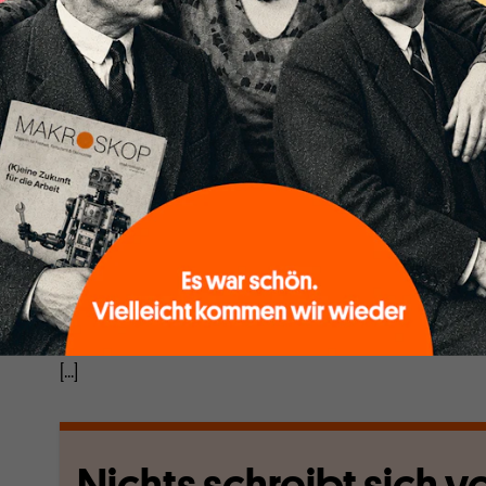
Demgegenüber existieren 180 Millionen Privatbetri
Getihu
– registrierte selbständige von
Individuen
gef
eigene juristische Rechtspersönlichkeit. Dazu 55,54 
Gesellschaften
mit eigener juristischer Rechtspersön
Millionen kleine und mittlere Unternehmen. Hinzu k
200 Millionen landwirtschaftliche private Haushalte, 
registriert sind, Boden nach dem Familien-Verantw
bewirtschaften, aber Produkte nicht nur zur Selbstv
sondern auch auf dem Markt verkaufen. Mehr als 70
Bruttoinlandsprodukts (BIP) wird heute von Privaten
privaten Haushalten, Individualunternehmen oder pr
28 Prozent erwirtschaften Staatsunternehmen
.
[...]
Nichts schreibt sich vo