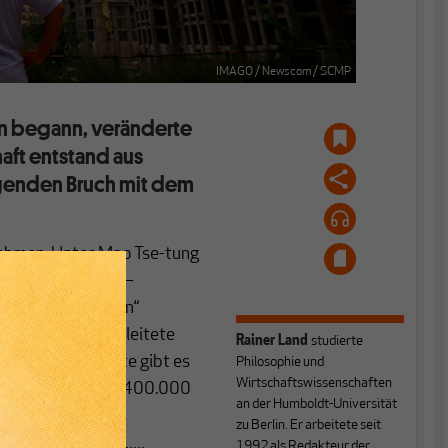
IMAGO / Newscom / SCMP
rn begann, veränderte
aft entstand aus
igenden Bruch mit dem
nehmen. Unter Mao Tse-tung
rxismus folgend –
ung von Menschen“
 oder regional geleitete
Rainer Land
studierte
 dem Land. Heute gibt es
Philosophie und
Wirtschaftswissenschaften
itete, und bis zu 400.000
an der Humboldt-Universität
zu Berlin. Er arbeitete seit
1992 als Redakteur der