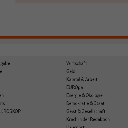
sgabe
Wirtschaft
e
Geld
Kapital & Arbeit
EUROpa
en
Energie & Ökologie
hts
Demokratie & Staat
AKROSKOP
Geist & Gesellschaft
Krach in der Redaktion
Hauspost