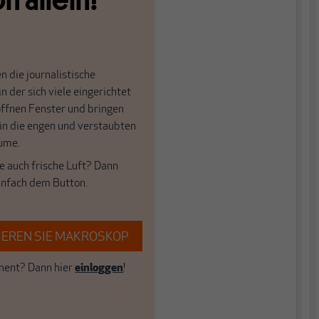
n die journalistische
in der sich viele eingerichtet
öffnen Fenster und bringen
 in die engen und verstaubten
ume.
e auch frische Luft? Dann
einfach dem Button.
EREN SIE MAKROSKOP
ent? Dann hier
einloggen
!