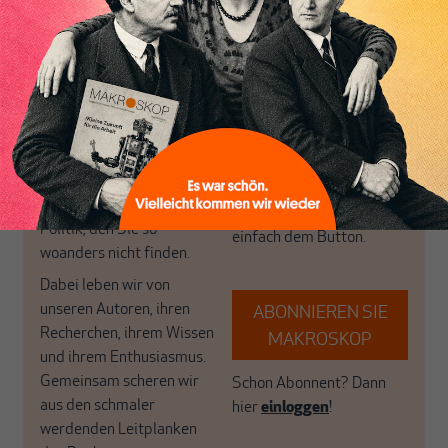
Inhaltsverzeichnis
wirtschaftspolitische
journalistische Filterblase,
Themen aus einer
in der sich viele
postkeynesianischen
eingerichtet haben. Wir
Perspektive und ist damit
öffnen Fenster und
in Deutschland einzigartig.
bringen frische Luft in die
MAKROSKOP steht für
engen und verstaubten
das große Ganze. Wir
Debattenräume.
haben einen Blick auf
Brauchen Sie auch frische
Geld, Wirtschaft und
Luft? Dann folgen Sie
Politik, den Sie so
einfach dem Button.
woanders nicht finden.
Dabei leben wir von
unseren Autoren, ihren
ABONNIEREN SIE
Recherchen, ihrem Wissen
MAKROSKOP
und ihrem Enthusiasmus.
Gemeinsam scheren wir
Schon Abonnent? Dann
aus den schmaler
hier
einloggen
!
werdenden Leitplanken