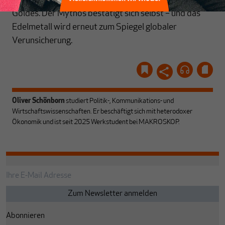
desto fester hält sich der Glaube an die Stabilität des
Goldes. Der Mythos bestätigt sich selbst – und das
Edelmetall wird erneut zum Spiegel globaler
Verunsicherung.
Oliver Schönborn
studiert Politik-, Kommunikations- und
Wirtschaftswissenschaften. Er beschäftigt sich mit heterodoxer
Ökonomik und ist seit 2025 Werkstudent bei MAKROSKOP.
Abonnieren