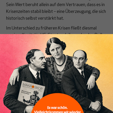
Sein Wert beruht allein auf dem Vertrauen, dass es in
Krisenzeiten stabil bleibt – eine Überzeugung, die sich
historisch selbst verstärkt hat.
Im Unterschied zu früheren Krisen fließt diesmal
weniger Kapital in US-Staatsanleihen oder den Dollar.
Unter Präsident Trump gelten die USA selbst als
unsicherer Akteur. Damit verliert der Dollar, sonst
traditionell Zufluchtswährung, an Attraktivität.
Inhaltsverzeichnis
Anleger suchen Alternativen – und stoßen auf das
Edelmetall, das schon in der Ölkrise der 1970er Jahre,
während der Finanzkrise 2008 und zu Beginn der
Corona-Pandemie neue Höchststände erreichte.
Die aktuelle Goldrally ist also weniger Ausdruck
fundamentaler Knappheit als einer kollektiven
Risikoabwägung: Je stärker die Märkte schwanken,