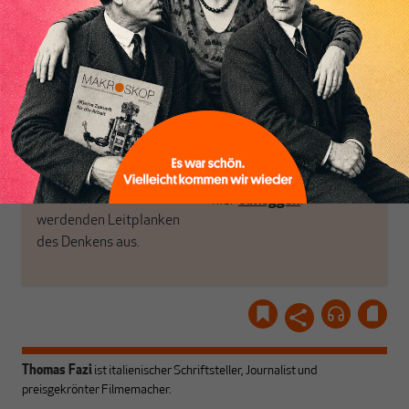
Inhaltsverzeichnis
Brauchen Sie auch frische
Geld, Wirtschaft und
Luft? Dann folgen Sie
Politik, den Sie so
einfach dem Button.
woanders nicht finden.
Dabei leben wir von
unseren Autoren, ihren
ABONNIEREN SIE
Recherchen, ihrem Wissen
MAKROSKOP
und ihrem Enthusiasmus.
Gemeinsam scheren wir
Schon Abonnent? Dann
aus den schmaler
hier
einloggen
!
werdenden Leitplanken
des Denkens aus.
Thomas Fazi
ist italienischer Schriftsteller, Journalist und
preisgekrönter Filmemacher.