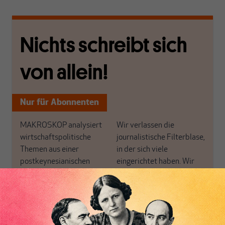
Nichts schreibt sich
von allein!
Nur für Abonnenten
MAKROSKOP analysiert
Wir verlassen die
wirtschaftspolitische
journalistische Filterblase,
Themen aus einer
in der sich viele
postkeynesianischen
eingerichtet haben. Wir
Perspektive und ist damit
öffnen Fenster und
in Deutschland einzigartig.
bringen frische Luft in die
MAKROSKOP steht für
engen und verstaubten
das große Ganze. Wir
Debattenräume.
haben einen Blick auf