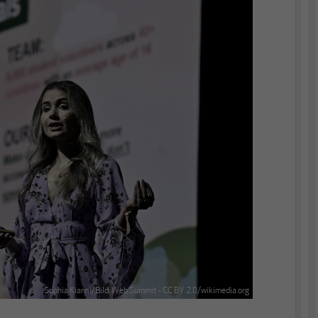
Sophia Kianni/Bild: Web Summit - CC BY 2.0/wikimedia.org