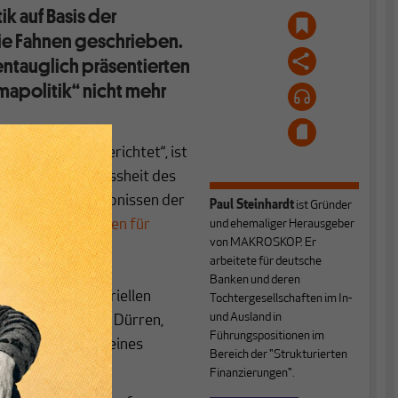
ik auf Basis der
die Fahnen geschrieben.
entauglich präsentierten
imapolitik“ nicht mehr
licke auf uns gerichtet“, ist
icher. Diese Gewissheit des
uht auf den Ergebnissen der
Paul Steinhardt
ist Gründer
usammenfassungen für
und ehemaliger Herausgeber
von MAKROSKOP. Er
: Demnach haben
arbeitete für deutsche
zu einer
Banken und deren
ch zu vorindustriellen
Tochtergesellschaften im In-
und Ausland in
ewellen, Stürme, Dürren,
Führungspositionen im
d die jenseits eines
Bereich der "Strukturierten
Finanzierungen".