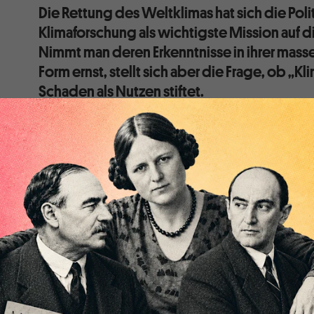
Die Rettung des Weltklimas hat sich die Polit
Klimaforschung als wichtigste Mission auf 
Nimmt man deren Erkenntnisse in ihrer mass
Form ernst, stellt sich aber die Frage, ob „Kl
Schaden als Nutzen stiftet.
„Millionen Menschen rund um den Planeten haben ihre B
sich der ägyptische Präsident Abd al-Fattah as-Sisi s
diesjährigen Ausrichters der Weltklimakonferenz ber
Klimaforschung, wie sie vom „Weltklimarat“ in den „
Z
politische Entscheidungsträger
“ präsentiert werden
menschengemachte Treibhausgasemissionen bereits 
Temperaturerhöhung von 1,15 Grad Celsius im Verglei
Zeiten geführt, was der Menschheit schädigende Hitz
Überschwemmungen und Waldbrände beschert habe un
Anstiegs von 1,5 Grad ihr Ende heraufbeschwöre.