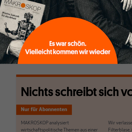
Es geht also im ägyptischen Sharm-el-Sheikh, dem O
fraglos um ein Thema, das für die gesamte Menschhei
scheint. Sofort aber stellt sich die folgende Frage: 
erfordert, die CO2-Emissionen bis zum Jahr 2050 auf
reduzieren, welchen Beitrag vermag dann dazu eine 
Teilnehmern aus Regierungen, Politik, Wirtschaft un
Ländern zu leisten?
[...]
Nichts schreibt sich vo
Nur für Abonnenten
MAKROSKOP analysiert
Wir verlasse
wirtschaftspolitische Themen aus einer
Filterblase, 