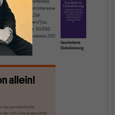
rt der Weltklimakonferenz,
t von allergrößtem Interesse
Wenn das 1,5 Grad-Ziel
 Netto 0 („Net-Zero“) zu
Konferenz mit über 30.000
d Gesellschaft aus nahezu 200
Gescheiterte
Globalisierung
n allein!
n die journalistische
in der sich viele eingerichtet