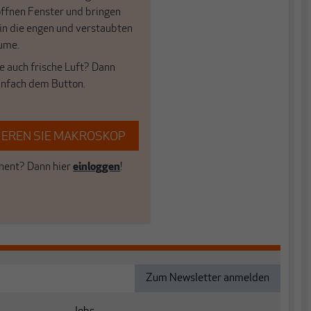
öffnen Fenster und bringen
 in die engen und verstaubten
ume.
e auch frische Luft? Dann
einfach dem Button.
EREN SIE MAKROSKOP
ent? Dann hier
einloggen
!