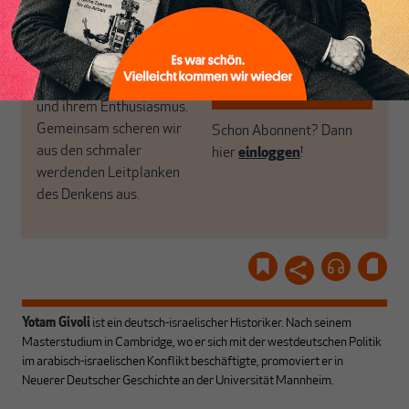
woanders nicht finden.
Dabei leben wir von
unseren Autoren, ihren
ABONNIEREN SIE
Recherchen, ihrem Wissen
MAKROSKOP
und ihrem Enthusiasmus.
Gemeinsam scheren wir
Schon Abonnent? Dann
aus den schmaler
hier
einloggen
!
werdenden Leitplanken
des Denkens aus.
Yotam Givoli
ist ein deutsch-israelischer Historiker. Nach seinem
Masterstudium in Cambridge, wo er sich mit der westdeutschen Politik
im arabisch-israelischen Konflikt beschäftigte, promoviert er in
Neuerer Deutscher Geschichte an der Universität Mannheim.