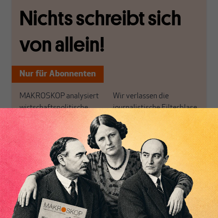
Nichts schreibt sich
von allein!
Nur für Abonnenten
MAKROSKOP analysiert
Wir verlassen die
wirtschaftspolitische
journalistische Filterblase,
Themen aus einer
in der sich viele
postkeynesianischen
eingerichtet haben. Wir
Perspektive und ist damit
öffnen Fenster und
in Deutschland einzigartig.
bringen frische Luft in die
Inhaltsverzeichnis
MAKROSKOP steht für
engen und verstaubten
das große Ganze. Wir
Debattenräume.
haben einen Blick auf
Brauchen Sie auch frische
Geld, Wirtschaft und
Luft? Dann folgen Sie
Politik, den Sie so
einfach dem Button.