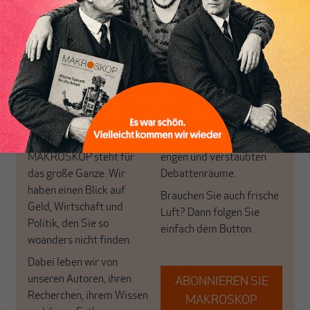
Inhaltsverzeichnis
Nur für Abonnenten
MAKROSKOP analysiert
Wir verlassen die
wirtschaftspolitische
journalistische Filterblase,
Themen aus einer
in der sich viele
postkeynesianischen
eingerichtet haben. Wir
Perspektive und ist damit
öffnen Fenster und
in Deutschland einzigartig.
bringen frische Luft in die
MAKROSKOP steht für
engen und verstaubten
das große Ganze. Wir
Debattenräume.
haben einen Blick auf
Brauchen Sie auch frische
Geld, Wirtschaft und
Luft? Dann folgen Sie
Politik, den Sie so
einfach dem Button.
woanders nicht finden.
Dabei leben wir von
unseren Autoren, ihren
ABONNIEREN SIE
Recherchen, ihrem Wissen
MAKROSKOP