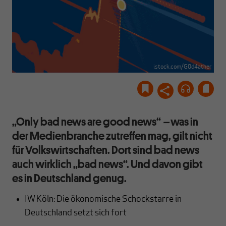
istock.com/G0d4ather
„Only bad news are good news“
–
was in
der Medienbranche zutreffen mag, gilt nicht
für Volkswirtschaften. Dort sind bad news
auch wirklich „bad news“. Und davon gibt
es in Deutschland genug.
IW Köln: Die ökonomische Schockstarre in
Deutschland setzt sich fort