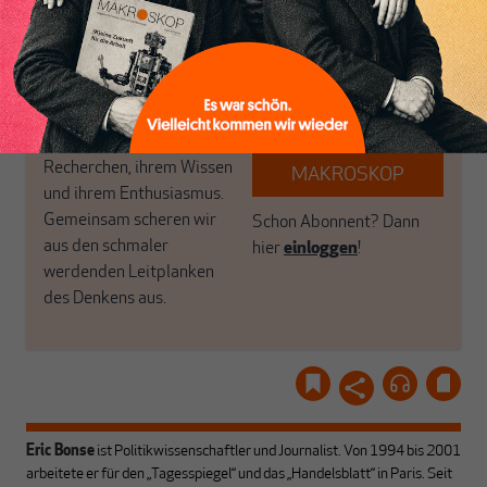
haben einen Blick auf
Brauchen Sie auch frische
Geld, Wirtschaft und
Luft? Dann folgen Sie
Politik, den Sie so
einfach dem Button.
woanders nicht finden.
Dabei leben wir von
unseren Autoren, ihren
ABONNIEREN SIE
Recherchen, ihrem Wissen
MAKROSKOP
und ihrem Enthusiasmus.
Gemeinsam scheren wir
Schon Abonnent? Dann
aus den schmaler
hier
einloggen
!
werdenden Leitplanken
des Denkens aus.
Eric Bonse
ist Politikwissenschaftler und Journalist. Von 1994 bis 2001
arbeitete er für den „Tagesspiegel“ und das „Handelsblatt“ in Paris. Seit