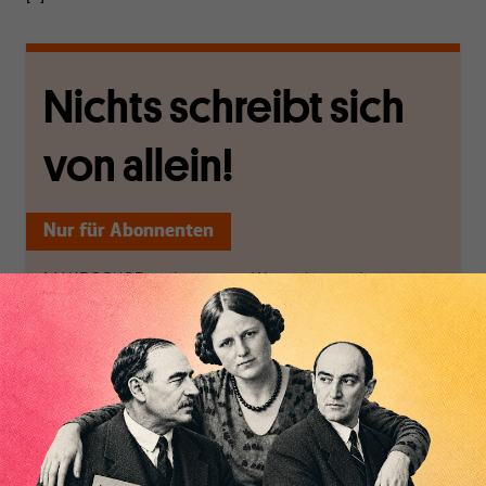
Nichts schreibt sich
von allein!
Nur für Abonnenten
MAKROSKOP analysiert
Wir verlassen die
wirtschaftspolitische
journalistische Filterblase,
Themen aus einer
in der sich viele
postkeynesianischen
eingerichtet haben. Wir
Inhaltsverzeichnis
Perspektive und ist damit
öffnen Fenster und
in Deutschland einzigartig.
bringen frische Luft in die
MAKROSKOP steht für
engen und verstaubten
das große Ganze. Wir
Debattenräume.