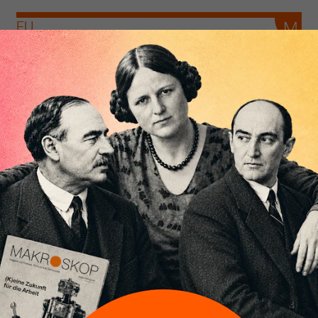
EU
Würden wir den anderen nicht die
Luft zum Atmen nehmen, wären sie
schon lange erstickt
Von
Heiner Flassbeck
ARCHIV
Die USA, der deutsche
Merkantilismus und die
Koalitionsverhandlungen