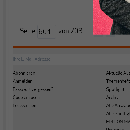
Seite
von
703
<
>
Abonnieren
Aktuelle Au
Anmelden
Themenheft
Passwort vergessen?
Spotlight
Code einlösen
Archiv
Lesezeichen
Alle Ausgab
Alle Spotlig
EDITION M