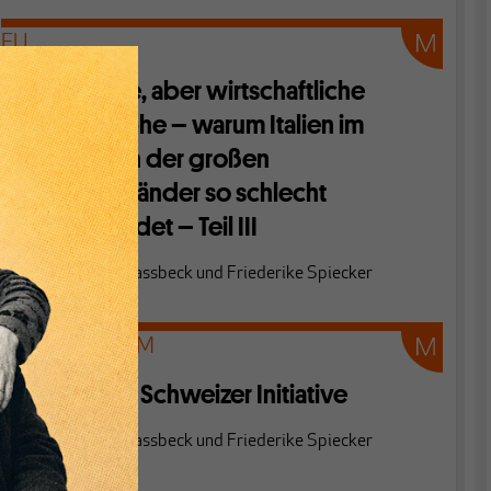
EU
Bel paese, aber wirtschaftliche
Katastrophe – warum Italien im
Vergleich der großen
Industrieländer so schlecht
abschneidet – Teil III
Von
Heiner Flassbeck
und
Friederike Spiecker
FINANZSYSTEM
1:12 -- Eine Schweizer Initiative
Von
Heiner Flassbeck
und
Friederike Spiecker