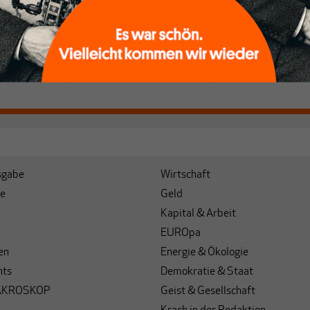
Von
Heiner Flassbeck
sgabe
Wirtschaft
e
Geld
Kapital & Arbeit
EUROpa
en
Energie & Ökologie
hts
Demokratie & Staat
AKROSKOP
Geist & Gesellschaft