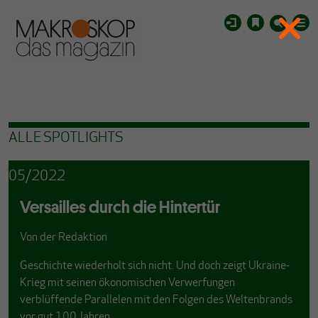
ALLE SPOTLIGHTS
05/2022
Versailles durch die Hintertür
Von
der Redaktion
Geschichte wiederholt sich nicht. Und doch zeigt Ukraine-
Krieg mit seinen ökonomischen Verwerfungen
verblüffende Parallelen mit den Folgen des Weltenbrands
vor gut 100 Jahren.