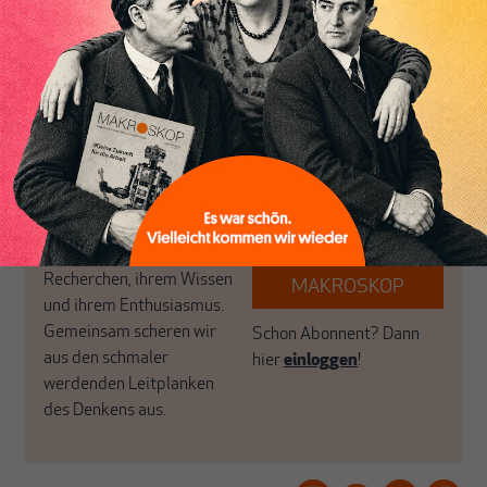
Perspektive und ist damit
öffnen Fenster und
in Deutschland einzigartig.
bringen frische Luft in die
MAKROSKOP steht für
engen und verstaubten
das große Ganze. Wir
Debattenräume.
haben einen Blick auf
Brauchen Sie auch frische
Geld, Wirtschaft und
Luft? Dann folgen Sie
Politik, den Sie so
einfach dem Button.
woanders nicht finden.
Dabei leben wir von
unseren Autoren, ihren
ABONNIEREN SIE
Recherchen, ihrem Wissen
MAKROSKOP
und ihrem Enthusiasmus.
Gemeinsam scheren wir
Schon Abonnent? Dann
aus den schmaler
hier
einloggen
!
werdenden Leitplanken
des Denkens aus.