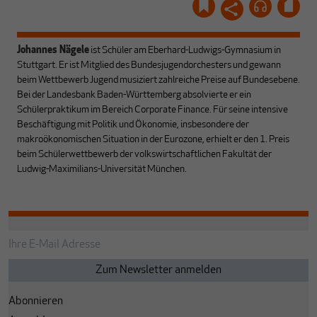
Johannes Nägele
ist Schüler am Eberhard-Ludwigs-Gymnasium in
Stuttgart. Er ist Mitglied des Bundesjugendorchesters und gewann
beim Wettbewerb Jugend musiziert zahlreiche Preise auf Bundesebene.
Bei der Landesbank Baden-Württemberg absolvierte er ein
Schülerpraktikum im Bereich Corporate Finance. Für seine intensive
Beschäftigung mit Politik und Ökonomie, insbesondere der
makroökonomischen Situation in der Eurozone, erhielt er den 1. Preis
beim Schülerwettbewerb der volkswirtschaftlichen Fakultät der
Ludwig-Maximilians-Universität München.
Abonnieren