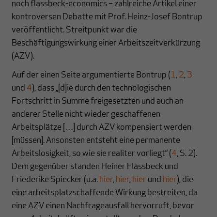
noch flassbeck-economics – zahlreiche Artikel einer
kontroversen Debatte mit Prof. Heinz-Josef Bontrup
veröffentlicht. Streitpunkt war die
Beschäftigungswirkung einer Arbeitszeitverkürzung
(AZV).
Auf der einen Seite argumentierte Bontrup (
1
,
2
,
3
und
4
), dass „[d]ie durch den technologischen
Fortschritt in Summe freigesetzten und auch an
anderer Stelle nicht wieder geschaffenen
Arbeitsplätze […] durch AZV kompensiert werden
[müssen]. Ansonsten entsteht eine permanente
Arbeitslosigkeit, so wie sie realiter vorliegt“ (
4
, S. 2).
Dem gegenüber standen Heiner Flassbeck und
Friederike Spiecker (u.a.
hier
,
hier
,
hier
und
hier
), die
eine arbeitsplatzschaffende Wirkung bestreiten, da
eine AZV einen Nachfrageausfall hervorruft, bevor