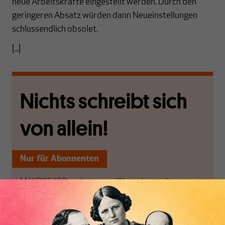
neue Arbeitskräfte eingestellt werden. Durch den
geringeren Absatz würden dann Neueinstellungen
schlussendlich obsolet.
[...]
Nichts schreibt sich
von allein!
Nur für Abonnenten
MAKROSKOP analysiert
Wir verlassen die
wirtschaftspolitische
journalistische Filterblase,
Themen aus einer
in der sich viele
postkeynesianischen
eingerichtet haben. Wir