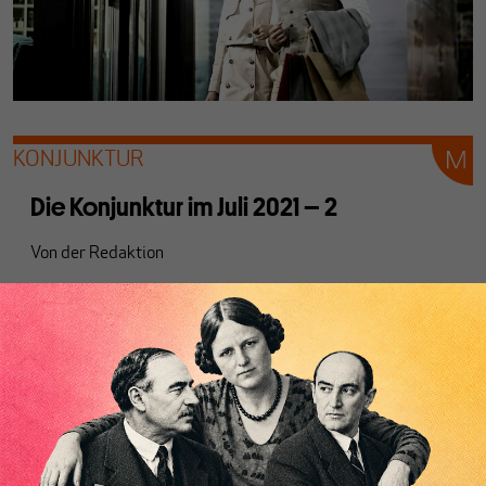
KONJUNKTUR
Die Konjunktur im Juli 2021 – 2
Von
der Redaktion
Die Industrieproduktion in der Eurozone wittert im Juli
etwas Morgenluft. Die Gefahr der Rezession ist vorerst
gebannt, doch die Lage bleibt angespannt.