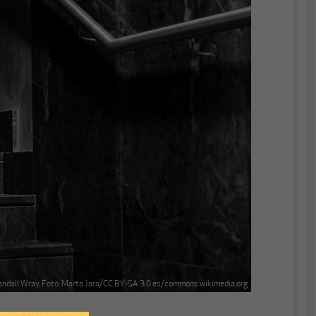
andall Wray, Foto: Marta Jara/CC BY-SA 3.0 es/commons.wikimedia.org