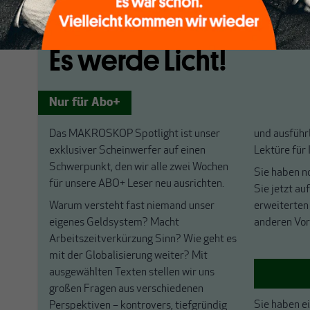
Es werde Licht!
Nur für Abo+
Das MAKROSKOP Spotlight ist unser
und ausführl
exklusiver Scheinwerfer auf einen
Lektüre für
Schwerpunkt, den wir alle zwei Wochen
Sie haben n
für unsere ABO+ Leser neu ausrichten.
Sie jetzt au
Warum versteht fast niemand unser
erweiterten
eigenes Geldsystem? Macht
anderen Vor
Arbeitszeitverkürzung Sinn? Wie geht es
mit der Globalisierung weiter? Mit
ausgewählten Texten stellen wir uns
großen Fragen aus verschiedenen
Sie haben e
Perspektiven – kontrovers, tiefgründig