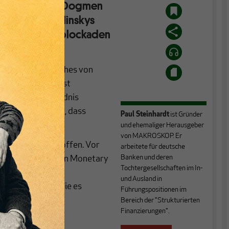
ert und in alten Dogmen
Lektüre Hyman Minskys
sianische Denkblockaden
röffentlichten Buches von
echen. Die These ist
y für das Verständnis
 Versprechen ist, dass
Paul Steinhardt
ist Gründer
und ehemaliger Herausgeber
von MAKROSKOP. Er
dern weit übertroffen. Vor
arbeitete für deutsche
Banken und deren
onenten der Modern Monetary
Tochtergesellschaften im In-
n Verständnis des
und Ausland in
zu präsentieren, die es
Führungspositionen im
chten.
Bereich der "Strukturierten
Finanzierungen".