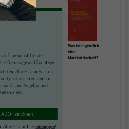
Was ist eigentlich
eine
ich. Eine sinnstiftende
Marktwirtschaft?
 Ihre Samstage und Sonntage.
och kein Abo+? Dann werten
f und profitieren von einem
 inhaltlichen Angebot und
teilen mehr.
ABO+ zeichnen
in Abo+?
Dann hier
einloggen
!