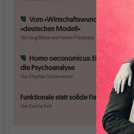
Vom »Wirtschaftswunder« zum
»deutschen Modell«
Von
Jörg Bibow
und
Heiner Flassbeck
Homo oeconomicus: Ein Fall für
die Psychoanalyse
Von
Stephan Schulmeister
Funktionale statt solide Fiskalpolitik
Von
Sascha Keil