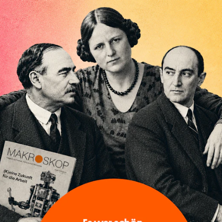
Der Keynesianismus, in viele Lager zersplitt
gefangen, fristet ein Schattendasein. Die 
wird dringend als Lösungsmittel für keyne
empfohlen.
Meine Artikelüberschrift ist der Titel eines 2016 ve
Randell Wray
. Er impliziert eine These und ein Verspr
offensichtlich, dass die Arbeiten von Hyman P. Minsk
»unserer Wirtschaft« von großer Bedeutung sind. Das
Randell Wray uns, den Lesern, erklärt warum.
Dieses Versprechen hat Wray nicht nur gehalten, son
allem deshalb, weil es Wray, einem führenden Prop
Theory (MMT), gelingt, die Bedeutung Minskys für ei
finanzialisierten Kapitalismus in einer Art und Weise 
erlaubt, auch einige
blinde Flecken der MMT
auszuleu
[...]