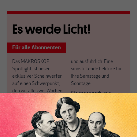
Es werde Licht!
Für alle Abonnenten
Das MAKROSKOP
und ausführlich. Eine
Spotlight ist unser
sinnstiftende Lektüre für
exklusiver Scheinwerfer
Ihre Samstage und
auf einen Schwerpunkt,
Sonntage.
den wir alle zwei Wochen
Sie haben noch kein
für unsere ABO+ Leser
Abo+? Dann werten Sie
neu ausrichten.
jetzt auf und profitieren
Warum versteht fast
von einem erweiterten
niemand unser eigenes
inhaltlichen Angebot und
Geldsystem? Macht
anderen Vorteilen mehr.