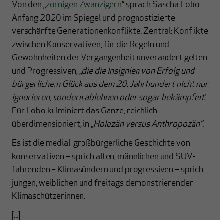
Von den „
zornigen Zwanzigern
“ sprach Sascha Lobo
Anfang 2020 im Spiegel und prognostizierte
verschärfte Generationenkonflikte. Zentral: Konflikte
zwischen Konservativen, für die Regeln und
Gewohnheiten der Vergangenheit unverändert gelten
und Progressiven, „
die die Insignien von Erfolg und
bürgerlichem Glück aus dem 20. Jahrhundert nicht nur
ignorieren, sondern ablehnen oder sogar bekämpfen
.“
Für Lobo kulminiert das Ganze, reichlich
überdimensioniert, in „
Holozän versus Anthropozän“.
Es ist die medial-großbürgerliche Geschichte von
konservativen – sprich alten, männlichen und SUV-
fahrenden – Klimasündern und progressiven – sprich
jungen, weiblichen und freitags demonstrierenden –
Klimaschützerinnen.
[...]