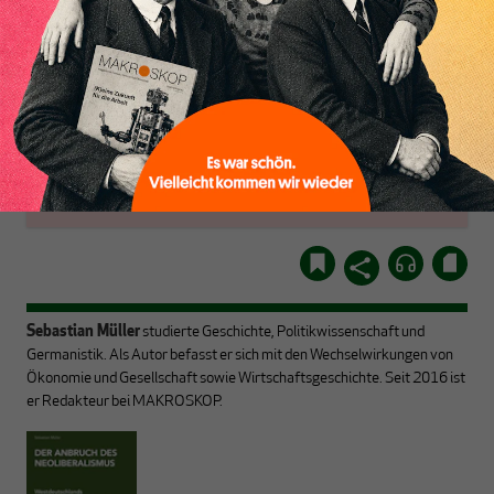
Inhaltsverzeichnis
Arbeitszeitverkürzung
Sinn? Wie geht es mit der
Globalisierung weiter?
ABONNIEREN SIE
Mit ausgewählten Texten
MAKROSKOP
stellen wir uns großen
Fragen aus verschiedenen
Schon Abonnent?
Dann
Perspektiven –
hier
einloggen
!
kontrovers, tiefgründig
Sebastian Müller
studierte Geschichte, Politikwissenschaft und
Germanistik. Als Autor befasst er sich mit den Wechselwirkungen von
Ökonomie und Gesellschaft sowie Wirtschaftsgeschichte. Seit 2016 ist
er Redakteur bei MAKROSKOP.