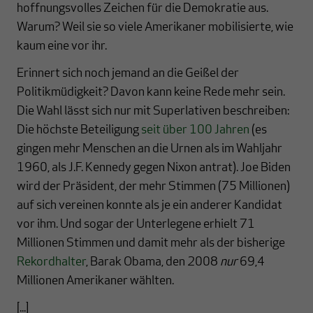
hoffnungsvolles Zeichen für die Demokratie aus.
Warum? Weil sie so viele Amerikaner mobilisierte, wie
kaum eine vor ihr.
Erinnert sich noch jemand an die Geißel der
Politikmüdigkeit? Davon kann keine Rede mehr sein.
Die Wahl lässt sich nur mit Superlativen beschreiben:
Die höchste Beteiligung
seit über 100 Jahren
(es
gingen mehr Menschen an die Urnen als im Wahljahr
1960, als J.F. Kennedy gegen Nixon antrat). Joe Biden
wird der Präsident, der mehr Stimmen (75 Millionen)
auf sich vereinen konnte als je ein anderer Kandidat
vor ihm. Und sogar der Unterlegene erhielt 71
Millionen Stimmen und damit mehr als der bisherige
Rekordhalter
, Barak Obama, den 2008
nur
69,4
Millionen Amerikaner wählten.
[...]