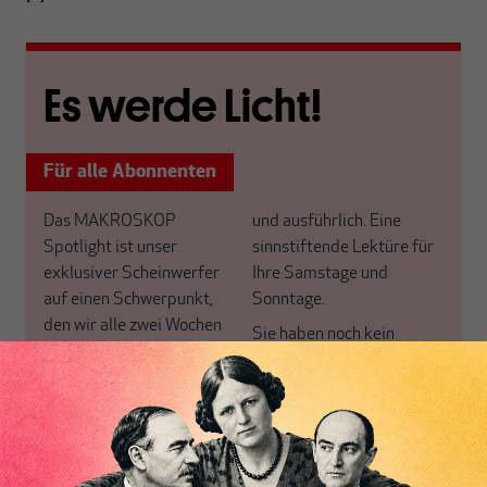
Es werde Licht!
Für alle Abonnenten
Das MAKROSKOP
und ausführlich. Eine
Spotlight ist unser
sinnstiftende Lektüre für
exklusiver Scheinwerfer
Ihre Samstage und
auf einen Schwerpunkt,
Sonntage.
den wir alle zwei Wochen
Sie haben noch kein
für unsere ABO+ Leser
Abo+? Dann werten Sie
neu ausrichten.
jetzt auf und profitieren
Warum versteht fast
von einem erweiterten
niemand unser eigenes
inhaltlichen Angebot und
Geldsystem? Macht
anderen Vorteilen mehr.