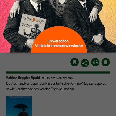
Inhaltsverzeichnis
Arbeitszeitverkürzung
Sinn? Wie geht es mit der
Globalisierung weiter?
ABONNIEREN SIE
Mit ausgewählten Texten
MAKROSKOP
stellen wir uns großen
Fragen aus verschiedenen
Schon Abonnent?
Dann
Perspektiven –
hier
einloggen
!
kontrovers, tiefgründig
Sabine Beppler-Spahl
ist Diplom-Volkswirtin,
Deutschlandkorrespondent-in des britischen Online-Magazins spiked
sowie Vorsitzende des Vereins Freiblickinstitut.