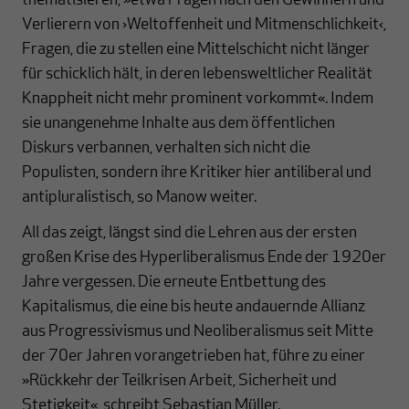
thematisieren, »etwa Fragen nach den Gewinnern und
Verlierern von ›Weltoffenheit und Mitmenschlichkeit‹,
Fragen, die zu stellen eine Mittelschicht nicht länger
für schicklich hält, in deren lebensweltlicher Realität
Knappheit nicht mehr prominent vorkommt«. Indem
sie unangenehme Inhalte aus dem öffentlichen
Diskurs verbannen, verhalten sich nicht die
Populisten, sondern ihre Kritiker hier antiliberal und
antipluralistisch, so Manow weiter.
All das zeigt, längst sind die Lehren aus der ersten
großen Krise des Hyperliberalismus Ende der 1920er
Jahre vergessen. Die erneute Entbettung des
Kapitalismus, die eine bis heute andauernde Allianz
aus Progressivismus und Neoliberalismus seit Mitte
der 70er Jahren vorangetrieben hat, führe zu einer
»Rückkehr der Teilkrisen Arbeit, Sicherheit und
Stetigkeit«, schreibt Sebastian Müller.