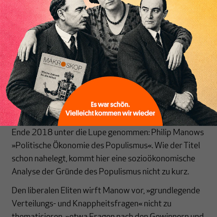
und Demütigung auf Seiten der Verlierer«. Jene
Inhaltsverzeichnis
schreiben sich ihren Erfolg selbst zu. Was man bezahlt
bekommt, hat man verdient und man selbst
geschaffen. Jeder ist seines Glückes Schmied – oder
eben seines Unglücks. Einziger Wehrmutstropen, so
Thielemann: es fehle Sandel an einer Kritik der
Marktideologie.
Ein mittlerweile älteres, wenngleich heute nicht
weniger aktuelles Buch hat Martin Höpner bereits
Ende 2018 unter die Lupe genommen: Philip Manows
»Politische Ökonomie des Populismus«. Wie der Titel
schon nahelegt, kommt hier eine sozioökonomische
Analyse der Gründe des Populismus nicht zu kurz.
Den liberalen Eliten wirft Manow vor, »grundlegende
Verteilungs- und Knappheitsfragen« nicht zu