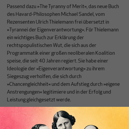
Passend dazu »The Tyranny of Merit«, das neue Buch
des Havard-Philosophen Michael Sandel, vom
Rezensenten Ulrich Thielemann frei übersetzt in
»Tyrannei der Eigenverantwortung«. Für Thielemann
ein wichtiges Buch zur Erklärung der
rechtspopulistischen Wut, die sich aus der
Programmatik einer großen neoliberalen Koalition
speise, die seit 40 Jahren regiert. Sie habe einer
Ideologie der »Eigenverantwortung« zu ihrem
Siegeszug verholfen, die sich durch
»Chancengleichheit« und dem Aufstieg durch »eigene
Anstrengungen« legitimiere und in der Erfolg und
Leistung gleichgesetzt werde.
Eine Ideologie, so Sandel, die den sozialen
Zusammenhalt eines demokratischen Gemeinwesens
zersetze: »Überheblichkeit auf Seiten der Gewinner