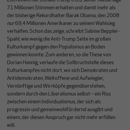
Zum einem hat Donald Trump trotz seiner Niederlage
71 Millionen Stimmen erhalten und damit mehr als
der bisherige Rekordhalter Barak Obama, den 2008
nur
69,4 Millionen Amerikaner zu seinem Wahlsieg
verhalfen. Schon das zeige, schreibt Sabine Beppler-
Spahl, wie wenig die Anti-Trump Seite im großen
Kulturkampf gegen den Populismus an Boden
gewinnen konnte. Zum anderen, so die These von
Dorian Hannig, verlaufe die Sollbruchstelle dieses
Kulturkampfes nicht dort, wo sich Demokraten und
Antidemokraten, Weltoffene und Aufwiegler,
Vernünftige und Wirrköpfe gegenüberstehen,
sondern durch den Liberalismus selbst – ein Riss
zwischen einem Individualismus, der sich als
progressiv und gemeinwohlfördernd ausgibt und
einem, der diesen Anspruch gar nicht mehr erfüllen
will.