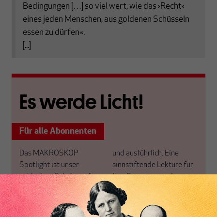
Bedingungen […] so viel wert, wie das ›Recht‹
eines jeden Menschen, aus goldenen Schüsseln
essen zu dürfen«.
[...]
Es werde Licht!
Für alle Abonnenten
Das MAKROSKOP
und ausführlich. Eine
Spotlight ist unser
sinnstiftende Lektüre für
exklusiver Scheinwerfer
Ihre Samstage und
auf einen Schwerpunkt,
Sonntage.
den wir alle zwei Wochen
Sie haben noch kein
für unsere ABO+ Leser
Abo+? Dann werten Sie