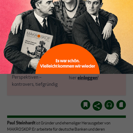
Inhaltsverzeichnis
neu ausrichten.
jetzt auf und profitieren
Warum versteht fast
von einem erweiterten
niemand unser eigenes
inhaltlichen Angebot und
Geldsystem? Macht
anderen Vorteilen mehr.
Arbeitszeitverkürzung
Sinn? Wie geht es mit der
Globalisierung weiter?
ABONNIEREN SIE
Mit ausgewählten Texten
MAKROSKOP
stellen wir uns großen
Fragen aus verschiedenen
Schon Abonnent?
Dann
Perspektiven –
hier
einloggen
!
kontrovers, tiefgründig
Paul Steinhardt
ist Gründer und ehemaliger Herausgeber von
MAKROSKOP. Er arbeitete für deutsche Banken und deren