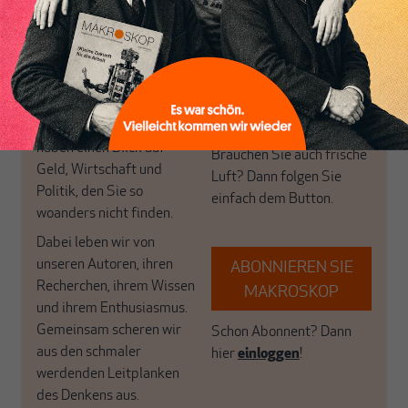
Themen aus einer
in der sich viele
postkeynesianischen
eingerichtet haben. Wir
Perspektive und ist damit
öffnen Fenster und
in Deutschland einzigartig.
bringen frische Luft in die
MAKROSKOP steht für
engen und verstaubten
das große Ganze. Wir
Debattenräume.
haben einen Blick auf
Brauchen Sie auch frische
Geld, Wirtschaft und
Luft? Dann folgen Sie
Politik, den Sie so
einfach dem Button.
woanders nicht finden.
Dabei leben wir von
unseren Autoren, ihren
ABONNIEREN SIE
Recherchen, ihrem Wissen
MAKROSKOP
und ihrem Enthusiasmus.
Gemeinsam scheren wir
Schon Abonnent? Dann
aus den schmaler
hier
einloggen
!
werdenden Leitplanken
des Denkens aus.