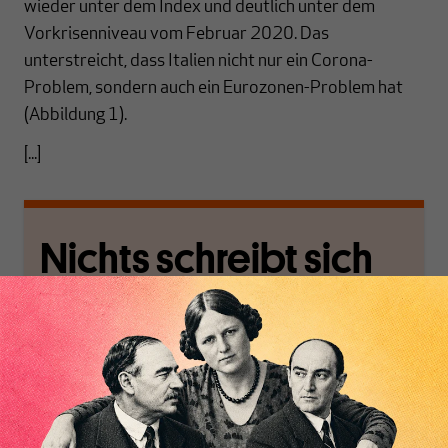
wieder unter dem Index und deutlich unter dem
Vorkrisenniveau vom Februar 2020. Das
unterstreicht, dass Italien nicht nur ein Corona-
Problem, sondern auch ein Eurozonen-Problem hat
(Abbildung 1).
[...]
Nichts schreibt sich
von allein!
Nur für Abonnenten
Inhaltsverzeichnis
MAKROSKOP analysiert
Wir verlassen die
wirtschaftspolitische
journalistische Filterblase,