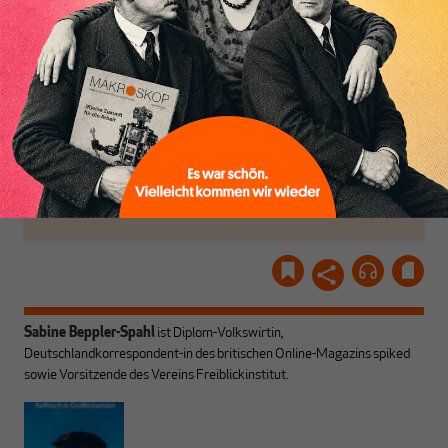
Inhaltsverzeichnis
Dabei leben wir von
unseren Autoren, ihren
ABONNIEREN SIE
Recherchen, ihrem Wissen
MAKROSKOP
und ihrem Enthusiasmus.
Gemeinsam scheren wir
Schon Abonnent? Dann
aus den schmaler
hier
einloggen
!
werdenden Leitplanken
des Denkens aus.
Sabine Beppler-Spahl
ist Diplom-Volkswirtin,
Deutschlandkorrespondent-in des britischen Online-Magazins spiked
sowie Vorsitzende des Vereins Freiblickinstitut.