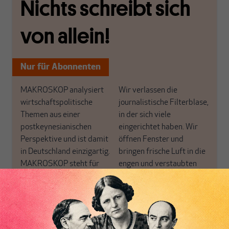
Nichts schreibt sich
von allein!
Nur für Abonnenten
MAKROSKOP analysiert
Wir verlassen die
wirtschaftspolitische
journalistische Filterblase,
Themen aus einer
in der sich viele
postkeynesianischen
eingerichtet haben. Wir
Perspektive und ist damit
öffnen Fenster und
in Deutschland einzigartig.
bringen frische Luft in die
MAKROSKOP steht für
engen und verstaubten
das große Ganze. Wir
Debattenräume.
haben einen Blick auf
Brauchen Sie auch frische
Geld, Wirtschaft und
Luft? Dann folgen Sie
Politik, den Sie so
einfach dem Button.
woanders nicht finden.