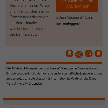
ABONNIEREN SIE
Recherchen, ihrem Wissen
MAKROSKOP
und ihrem Enthusiasmus.
Gemeinsam scheren wir
Schon Abonnent? Dann
aus den schmaler
hier
einloggen
!
werdenden Leitplanken
des Denkens aus.
Lee Jones
ist Mitbegründer von
The Full Brexit
, einer Gruppe, die sich
für Volkssouveränität, Demokratie und wirtschaftliche Erneuerung von
links einsetzt. Er ist Professor für Internationale Politik an der Queen
Mary University of London.