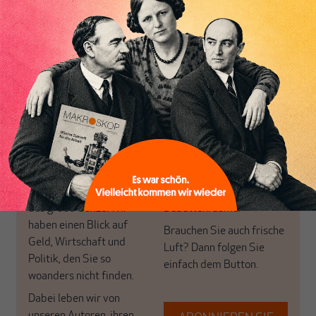
von allein!
Inhaltsverzeichnis
Nur für Abonnenten
MAKROSKOP analysiert
Wir verlassen die
wirtschaftspolitische
journalistische Filterblase,
Themen aus einer
in der sich viele
postkeynesianischen
eingerichtet haben. Wir
Perspektive und ist damit
öffnen Fenster und
in Deutschland einzigartig.
bringen frische Luft in die
MAKROSKOP steht für
engen und verstaubten
das große Ganze. Wir
Debattenräume.
haben einen Blick auf
Brauchen Sie auch frische
Geld, Wirtschaft und
Luft? Dann folgen Sie
Politik, den Sie so
einfach dem Button.
woanders nicht finden.
Dabei leben wir von
unseren Autoren, ihren