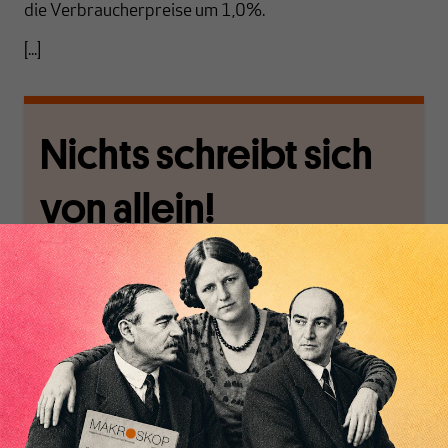
die Verbraucherpreise um 1,0%.
[...]
Nichts schreibt sich
von allein!
Nur für Abonnenten
MAKROSKOP analysiert
Wir verlassen die
Inhaltsverzeichnis
wirtschaftspolitische
journalistische Filterblase,
Themen aus einer
in der sich viele
postkeynesianischen
eingerichtet haben. Wir
Perspektive und ist damit
öffnen Fenster und
in Deutschland einzigartig.
bringen frische Luft in die