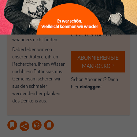
MAKROSKOP steht für
engen und verstaubten
das große Ganze. Wir
Debattenräume.
haben einen Blick auf
Brauchen Sie auch frische
Geld, Wirtschaft und
Luft? Dann folgen Sie
Politik, den Sie so
einfach dem Button.
woanders nicht finden.
Dabei leben wir von
unseren Autoren, ihren
ABONNIEREN SIE
Recherchen, ihrem Wissen
MAKROSKOP
und ihrem Enthusiasmus.
Gemeinsam scheren wir
Schon Abonnent? Dann
aus den schmaler
hier
einloggen
!
werdenden Leitplanken
des Denkens aus.