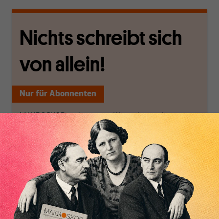
Nichts schreibt sich
von allein!
Nur für Abonnenten
MAKROSKOP analysiert
Wir verlassen die
wirtschaftspolitische
journalistische Filterblase,
Themen aus einer
in der sich viele
postkeynesianischen
eingerichtet haben. Wir
Inhaltsverzeichnis
Perspektive und ist damit
öffnen Fenster und
in Deutschland einzigartig.
bringen frische Luft in die
MAKROSKOP steht für
engen und verstaubten
das große Ganze. Wir
Debattenräume.
haben einen Blick auf
Brauchen Sie auch frische