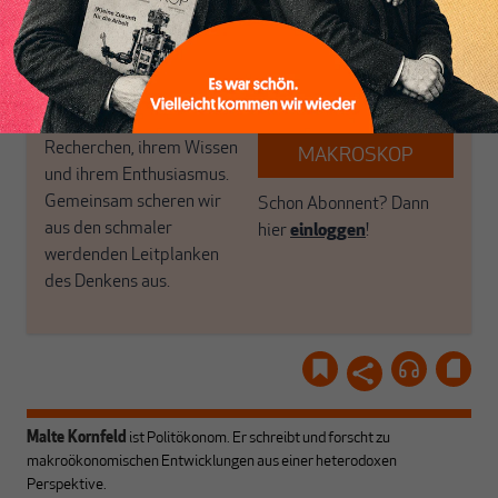
Geld, Wirtschaft und
Luft? Dann folgen Sie
Politik, den Sie so
einfach dem Button.
woanders nicht finden.
Dabei leben wir von
unseren Autoren, ihren
ABONNIEREN SIE
Recherchen, ihrem Wissen
MAKROSKOP
und ihrem Enthusiasmus.
Gemeinsam scheren wir
Schon Abonnent? Dann
aus den schmaler
hier
einloggen
!
werdenden Leitplanken
des Denkens aus.
Malte Kornfeld
ist Politökonom. Er schreibt und forscht zu
makroökonomischen Entwicklungen aus einer heterodoxen
Perspektive.