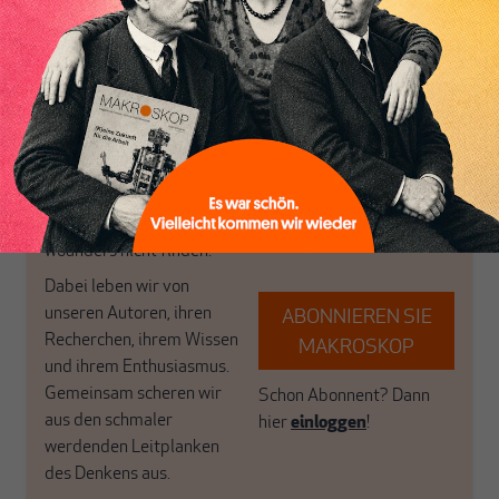
Inhaltsverzeichnis
Themen aus einer
in der sich viele
postkeynesianischen
eingerichtet haben. Wir
Perspektive und ist damit
öffnen Fenster und
in Deutschland einzigartig.
bringen frische Luft in die
MAKROSKOP steht für
engen und verstaubten
das große Ganze. Wir
Debattenräume.
haben einen Blick auf
Brauchen Sie auch frische
Geld, Wirtschaft und
Luft? Dann folgen Sie
Politik, den Sie so
einfach dem Button.
woanders nicht finden.
Dabei leben wir von
unseren Autoren, ihren
ABONNIEREN SIE
Recherchen, ihrem Wissen
MAKROSKOP
und ihrem Enthusiasmus.
Gemeinsam scheren wir
Schon Abonnent? Dann
aus den schmaler
hier
einloggen
!
werdenden Leitplanken
des Denkens aus.