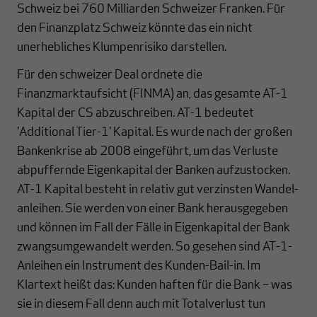
Schweiz bei 760 Milliarden Schweizer Franken. Für
den Finanzplatz Schweiz könnte das ein nicht
unerhebliches Klumpenrisiko darstellen.
Für den schweizer Deal ordnete die
Finanzmarktaufsicht (FINMA) an, das gesamte AT-1
Kapital der CS abzuschreiben. AT-1 bedeutet
'Additional Tier-1' Kapital. Es wurde nach der großen
Bankenkrise ab 2008 eingeführt, um das Verluste
abpuffernde Eigen­kapital der Banken aufzustocken.
AT-1 Kapital besteht in relativ gut verzinsten Wandel­­­
an­lei­hen. Sie werden von einer Bank herausgegeben
und können im Fall der Fälle in Eigen­kapital der Bank
zwangsumgewandelt werden. So gesehen sind AT-1-
Anleihen ein Instru­­ment des Kunden-Bail-in. Im
Klartext heißt das: Kunden haften für die Bank – was
sie in diesem Fall denn auch mit Totalverlust tun