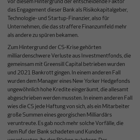
vor diesem Hintergrund der entscheidende Faktor
das Enga­ge­ment dieser Bank als Risikokapitalgeber,
Technologie- und Startup-Finanzier, also für
Unternehmen, die das straffere Finanzumfeld mehr
als andere zu spüren bekamen.
Zum Hintergrund der CS-Krise gehörten
milliardenschwere Verluste aus Invest­ment­fonds, die
gemeinsam mit Greensill Capital betrieben wurden
und 2021 Bankrott gingen. In einem anderen Fall
wurden dem Manager eines New Yorker Hedgefonds
unge­wöhnlich hohe Kredite eingeräumt, die allesamt
abgeschrieben werden mussten. In einem anderen Fall
wies die CS jede Haftung von sich, als ein Mitarbeiter
große Sum­men eines georgischen Milliardärs
veruntreute. Es gab noch mehr solche Vorfälle, die
dem Ruf der Bank schadeten und Kunden