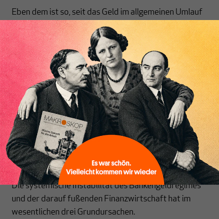
Eben dem ist so, seit das Geld im allgemeinen Umlauf
zu 90 bis 98% aus frei erzeug­tem Bankengeld
besteht (Buchgeld, Giralgeld). Das gesamte
Geldwesen stellt sich als ein Bankengeldregime dar. Es
wird von den Banken und ihrem Buchgeld dominiert,
Inhaltsverzeichnis
wobei dieses Buchgeld sich gleichsam in Geiselhaft
der Bankbilanzen befindet, und die Zentral­banken
samt Regierung sich in der Rolle von Auxiliarorganen
des Bankensektors wiederfinden, genötigt, den
Banken jederzeit zu Hilfe eilen zu müssen, sobald es
wieder einmal brenzlig wird.
Die Grundursachen der Instabilität
Die systemische Instabilität des Bankengeldregimes
und der darauf fußenden Finanz­wirtschaft hat im
wesentlichen drei Grundursachen.