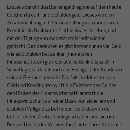
Erstens beruht das Banken­geld­regime auf dem heute
üblichen Kredit- und Schuldengeld. Dieses wird im
Zusammen­hang mit der Aus­stel­lung von monetärem
Kredit in ein Bankkonto frei hinein­ge­schrie­ben, und
mit der Tilgung von monetärem Kredit wieder
gelöscht. Das bedeutet, es gibt immer nur so viel Geld
wie es Schulden bei Banken (monetären
Finanzinstituten) gibt. Gerät eine Bank bilanziell in
Schieflage, ist damit auch das Buchgeld der Kunden in
seinem Bestand bedroht. Die falsche Identität von
Geld und Kredit unterwirft die Exis­tenz des Geldes
den Risiken der Finanzwirtschaft, anstatt die
Finanzwirtschaft auf einer Basis von sicherem und
sta­bi­lem Vollgeld zu betreiben. Geld, das von der
betreffenden Zen­tralbank geschaffen und sich im
Bestand (nicht der Verwendung) unter ihrer Kon­trolle