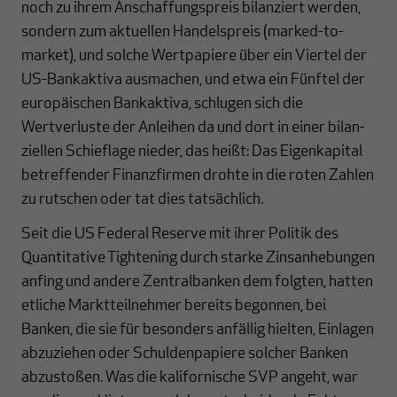
noch zu ihrem Anschaffungspreis bilanziert werden,
sondern zum aktuellen Handelspreis (marked-to-
market), und solche Wertpapiere über ein Viertel der
US-Bankaktiva ausmachen, und etwa ein Fünftel der
europäischen Bank­aktiva, schlugen sich die
Wertverluste der Anleihen da und dort in einer bilan­
ziel­len Schief­­lage nieder, das heißt: Das Eigenkapital
betref­fen­der Finanzfirmen drohte in die roten Zahlen
zu rutschen oder tat dies tatsächlich.
Seit die US Federal Reserve mit ihrer Politik des
Quantitative Tighte­ning durch starke Zinsanhebungen
anfing und andere Zentralbanken dem folgten, hatten
etliche Markt­teilnehmer bereits begonnen, bei
Banken, die sie für besonders anfällig hielten, Ein­la­gen
abzuziehen oder Schuldenpapiere solcher Banken
abzustoßen. Was die kali­for­nische SVP angeht, war