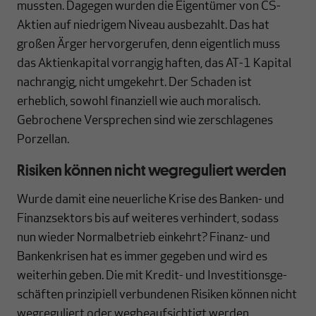
mussten. Dagegen wurden die Eigen­tümer von CS-
Aktien auf nied­ri­gem Niveau ausbezahlt. Das hat
großen Ärger hervor­ge­rufen, denn eigentlich muss
das Aktienkapital vorrangig haften, das AT-1 Kapital
nach­rangig, nicht umgekehrt. Der Schaden ist
erheblich, sowohl finanziell wie auch mora­lisch.
Gebro­chene Versprechen sind wie zerschlagenes
Porzellan.
Risiken können nicht wegreguliert werden
Wurde damit eine neuerliche Krise des Banken- und
Finanzsektors bis auf weiteres verhindert, sodass
nun wieder Normalbetrieb einkehrt? Finanz- und
Bankenkrisen hat es immer gegeben und wird es
weiterhin geben. Die mit Kredit- und Investitions­ge­
schäften prinzipiell verbundenen Risiken können nicht
wegreguliert oder weg­beauf­sichtigt werden.