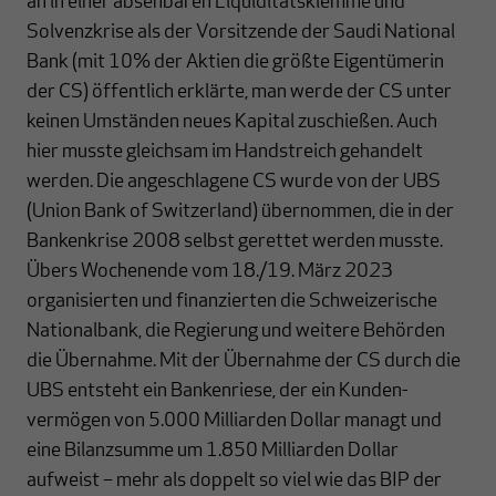
an in einer absehbaren Liqui­di­täts­klemme und
Solvenzkrise als der Vorsitzende der Saudi National
Bank (mit 10% der Aktien die größte Eigentümerin
der CS) öffentlich erklärte, man werde der CS unter
keinen Umständen neues Kapital zuschießen. Auch
hier musste gleichsam im Hand­streich gehandelt
werden. Die angeschlagene CS wurde von der UBS
(Union Bank of Switzer­land) übernommen, die in der
Bankenkrise 2008 selbst gerettet werden musste.
Übers Wochenende vom 18./19. März 2023
organisierten und finanzierten die Schwei­ze­rische
Nationalbank, die Regierung und weitere Behörden
die Übernahme. Mit der Übernahme der CS durch die
UBS entsteht ein Bankenriese, der ein Kunden­
vermögen von 5.000 Milliarden Dollar managt und
eine Bilanzsumme um 1.850 Milliarden Dollar
aufweist – mehr als doppelt so viel wie das BIP der