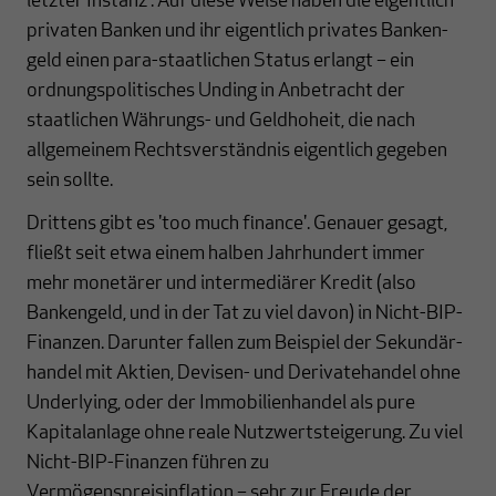
letzter Instanz'. Auf diese Weise haben die eigentlich
privaten Banken und ihr eigentlich privates Banken­­
geld einen para-staatlichen Status erlangt – ein
ordnungspolitisches Unding in Anbetracht der
staatlichen Währungs- und Geldhoheit, die nach
allgemeinem Rechts­verständnis eigentlich gegeben
sein sollte.
Drittens gibt es 'too much finance'. Genauer gesagt,
fließt seit etwa einem halben Jahr­hun­dert immer
mehr monetärer und intermediärer Kredit (also
Bankengeld, und in der Tat zu viel davon) in Nicht-BIP-
Finanzen. Darunter fallen zum Beispiel der Sekundär­
handel mit Aktien, Devisen- und Derivatehandel ohne
Underlying, oder der Immo­bilien­handel als pure
Kapitalanlage ohne reale Nutzwert­stei­ge­rung. Zu viel
Nicht-BIP-Finanzen führen zu
Vermögenspreisinflation – sehr zur Freude der