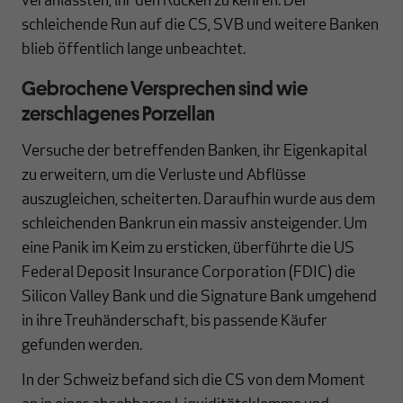
veranlassten, ihr den Rücken zu kehren. Der
schleichende Run auf die CS, SVB und weitere Banken
blieb öffentlich lange unbe­ach­tet.
Gebro­chene Versprechen sind wie
zerschlagenes Porzellan
Versuche der betreffenden Banken, ihr Eigenkapital
zu erweitern, um die Verluste und Abflüsse
auszugleichen, scheiterten. Daraufhin wurde aus dem
schleichenden Bankrun ein massiv ansteigender. Um
eine Panik im Keim zu ersticken, überführte die US
Federal Depo­sit Insurance Corporation (FDIC) die
Silicon Valley Bank und die Signature Bank umgehend
in ihre Treuhänderschaft, bis passende Käufer
gefunden werden.
In der Schweiz befand sich die CS von dem Moment