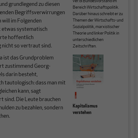
ver.di Bundesvorstand im
 und grundlegend zu diesen
Bereich Wirtschaftspolitik.
tenden Begriffsverwirrungen
Darüber hinaus schreibt er zu
h will im Folgenden
Themen der Wirtschafts- und
Sozialpolitik, marxistischer
 etwas systematisch
Theorie und linker Politik in
rte hoffentlich
unterschiedlichen
 nicht so vertraut sind.
Zeitschriften.
a ist das Grundproblem
iert zustimmend Georg-
ls darin besteht,
ich tautologisch: dass man mit
leichen kann, sagt
t sind. Die Leute brauchen
Kapitalismus
chulden zu bezahlen, sondern
verstehen
chen.