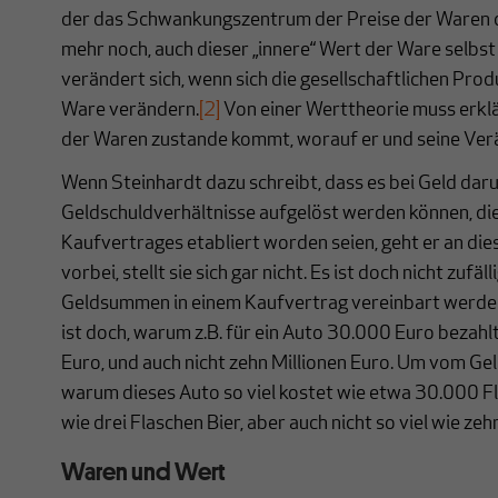
der das Schwankungszentrum der Preise der Waren di
mehr noch, auch dieser „innere“ Wert der Ware selbst i
verändert sich, wenn sich die gesellschaftlichen Pr
Ware verändern.
[2]
Von einer Werttheorie muss erklä
der Waren zustande kommt, worauf er und seine Ve
Wenn Steinhardt dazu schreibt, dass es bei Geld dar
Geldschuldverhältnisse aufgelöst werden können, di
Kaufvertrages etabliert worden seien, geht er an dies
vorbei, stellt sie sich gar nicht. Es ist doch nicht zufäl
Geldsummen in einem Kaufvertrag vereinbart werden
ist doch, warum z.B. für ein Auto 30.000 Euro bezahl
Euro, und auch nicht zehn Millionen Euro. Um vom Ge
warum dieses Auto so viel kostet wie etwa 30.000 Flas
wie drei Flaschen Bier, aber auch nicht so viel wie zeh
Waren und Wert