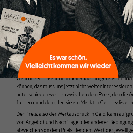
Kilogramm. Die Masse dieser Menge Wasser wird mit 
weil sie gleich groß ist wie die Masse, die die Mensch
diese Menge Wasser hat ihre Masse und alle damit v
Eigenschaften nicht weil und dadurch, dass die Mens
Maßeinheit dafür normiert haben. So ist auch das Ve
zu ihrem Maß in Geldeinheiten. Es sind die relativen
die ihre Preisrelationen erklären, nicht umgekehrt.
Der Preis einer Ware drückt ihren Wert in einem Geld
sich immer eine bestimmte Art von Geld, also eine 
Währungen bekanntlich ineinander umgetauscht un
können, das muss uns jetzt nicht weiter interessiere
unterschieden werden zwischen dem Preis, den die A
fordern, und dem, den sie am Markt in Geld realisiere
Der Preis, also der Wertausdruck in Geld, kann aufgr
von Angebot und Nachfrage oder anderer Bedingung
abweichen von dem Preis, der dem Wert der jeweili