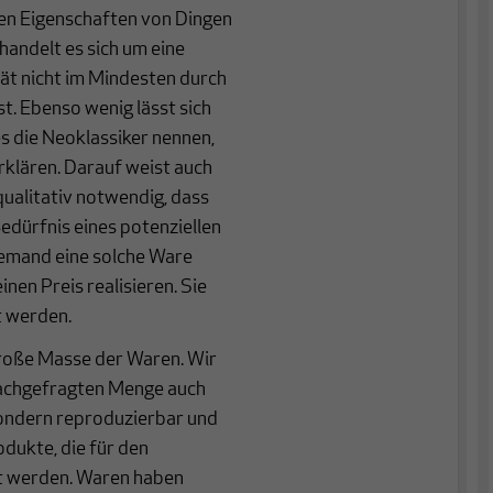
hen Eigenschaften von Dingen
andelt es sich um eine
ität nicht im Mindesten durch
t. Ebenso wenig lässt sich
s die Neoklassiker nennen,
klären. Darauf weist auch
qualitativ notwendig, dass
edürfnis eines potenziellen
iemand eine solche Ware
nen Preis realisieren. Sie
t werden.
große Masse der Waren. Wir
 nachgefragten Menge auch
 sondern reproduzierbar und
odukte, die für den
lt werden. Waren haben