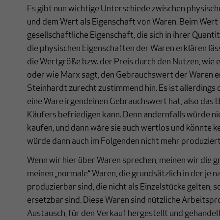
Es gibt nun wichtige Unterschiede zwischen physisc
und dem Wert als Eigenschaft von Waren. Beim Wert h
gesellschaftliche Eigenschaft, die sich in ihrer Quant
die physischen Eigenschaften der Waren erklären läss
die Wertgröße bzw. der Preis durch den Nutzen, wie e
oder wie Marx sagt, den Gebrauchswert der Waren er
Steinhardt zurecht zustimmend hin. Es ist allerdings 
eine Ware irgendeinen Gebrauchswert hat, also das B
Käufers befriedigen kann. Denn andernfalls würde n
kaufen, und dann wäre sie auch wertlos und könnte kei
würde dann auch im Folgenden nicht mehr produzier
Wenn wir hier über Waren sprechen, meinen wir die 
meinen „normale“ Waren, die grundsätzlich in der je
produzierbar sind, die nicht als Einzelstücke gelten,
ersetzbar sind. Diese Waren sind nützliche Arbeitspr
Austausch, für den Verkauf hergestellt und gehande