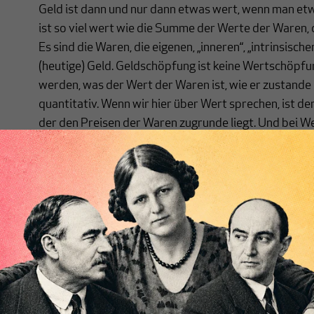
Geld ist dann und nur dann etwas wert, wenn man etw
ist so viel wert wie die Summe der Werte der Waren, 
Es sind die Waren, die eigenen, „inneren“, „intrinsisch
(heutige) Geld. Geldschöpfung ist keine Wertschöpfun
werden, was der Wert der Waren ist, wie er zustande
quantitativ. Wenn wir hier über Wert sprechen, ist d
der den Preisen der Waren zugrunde liegt. Und bei W
Produktion solchen Werts, dessen Verkaufserlöse di
Um moralische oder ethische „Wertfragen“ geht es hie
unbezahlte Arbeit, die keine Waren produziert.
Die Quantität der Werte bemisst sich heutzutage in 
Geldeinheiten. Aber dieses Maß ist nicht der Grund d
Werte haben, es drückt sie nur aus. Eine Strecke hat e
(oder auch in Inch oder irgendeiner anderen Länge
kann, aber sie hat diese Länge nicht, weil sie in di
kann. Der Inhalt einer Ein-Liter-Flasche voller Wass