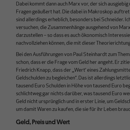
Dabei kommt dann auch Marx vor, der sich ausgiebig
Fragen geäußert hat. Die dabei in Makroskop auftre
sind allerdings erheblich, besonders bei Schneider. Ic
versuchen, die Zusammenhänge ausgehend von Marx
darzustellen – so dass es auch ökonomisch Interessie
nachvollziehen können, die mit dieser Theorierichtung
Bei den Ausführungen von Paul Steinhardt zum Them
schon, dass er die Frage vom Geld her angeht. Er zit
Friedrich Knapp, dass der „‚Wert‘ eines Zahlungsmitte
Geldschulden zu begleichen“. Das ist allerdings letztl
tausend Euro Schulden in Höhe von tausend Euro beg
schlichtweg gar nichts darüber, was tausend Euro wer
Geld nicht ursprünglich und in erster Linie, um Gelds
um damit Waren zu kaufen, die sie für ihr Leben brau
Geld, Preis und Wert