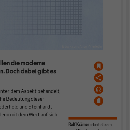
istock.com/Anton Vierietin
llen die moderne
n. Doch dabei gibt es
unter dem Aspekt behandelt,
che Bedeutung dieser
iederhold und Steinhardt
denn mit dem Wert auf sich
Ralf Krämer
arbeitet beim