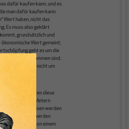
as dafür kaufen kann, und es
die man dafür kaufen kann.
en“ Wert haben, nicht das
g. Es muss also geklärt
 kommt, grundsätzlich und
er ökonomische Wert gemeint,
ertschöpfung geht es um die
e Quelle der Einkommen sind.
r nicht, und auch nicht um
Quantitäten von
afür, dass die Waren diese
ine Länge, die in Metern
nmaßeinheit) gemessen werden
esem Maß gemessen werden
er hat eine Masse von einem