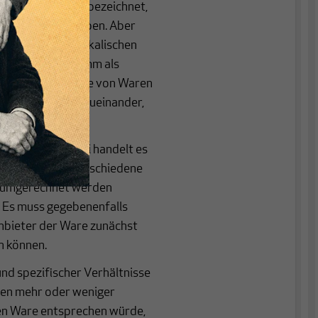
„ein Kilogramm“ bezeichnet,
en so definiert haben. Aber
erbundenen physikalischen
chen das Kilogramm als
rhältnis der Werte von Waren
 Werte der Waren zueinander,
betrag aus. Dabei handelt es
Währung. Wobei verschiedene
d umgerechnet werden
n. Es muss gegebenenfalls
nbieter der Ware zunächst
n können.
und spezifischer Verhältnisse
en mehr oder weniger
gen Ware entsprechen würde,