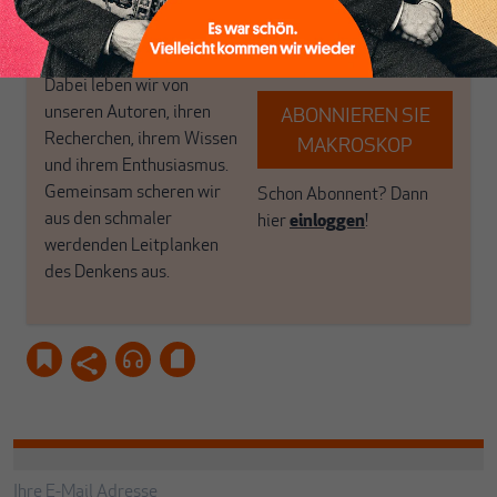
Luft? Dann folgen Sie
Politik, den Sie so
einfach dem Button.
woanders nicht finden.
Dabei leben wir von
unseren Autoren, ihren
ABONNIEREN SIE
Recherchen, ihrem Wissen
MAKROSKOP
und ihrem Enthusiasmus.
Gemeinsam scheren wir
Schon Abonnent? Dann
aus den schmaler
hier
einloggen
!
werdenden Leitplanken
des Denkens aus.