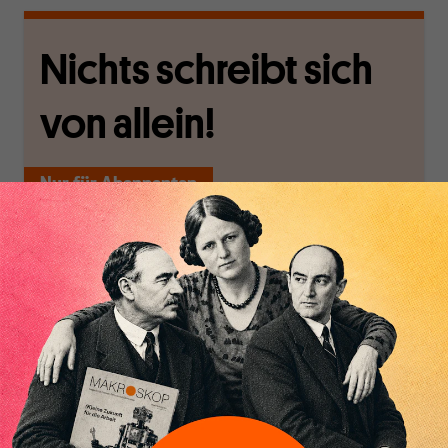
Nichts schreibt sich
von allein!
Nur für Abonnenten
MAKROSKOP analysiert
Wir verlassen die
wirtschaftspolitische
journalistische Filterblase,
Themen aus einer
in der sich viele
Inhaltsverzeichnis
postkeynesianischen
eingerichtet haben. Wir
Perspektive und ist damit
öffnen Fenster und
in Deutschland einzigartig.
bringen frische Luft in die
MAKROSKOP steht für
engen und verstaubten
das große Ganze. Wir
Debattenräume.
haben einen Blick auf
Brauchen Sie auch frische
Geld, Wirtschaft und