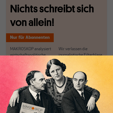
Nichts schreibt sich
von allein!
Nur für Abonnenten
MAKROSKOP analysiert
Wir verlassen die
wirtschaftspolitische
journalistische Filterblase,
Themen aus einer
in der sich viele
postkeynesianischen
eingerichtet haben. Wir
Perspektive und ist damit
öffnen Fenster und
in Deutschland einzigartig.
bringen frische Luft in die
Inhaltsverzeichnis
MAKROSKOP steht für
engen und verstaubten
das große Ganze. Wir
Debattenräume.
haben einen Blick auf
Brauchen Sie auch frische
Geld, Wirtschaft und
Luft? Dann folgen Sie
Politik, den Sie so
einfach dem Button.