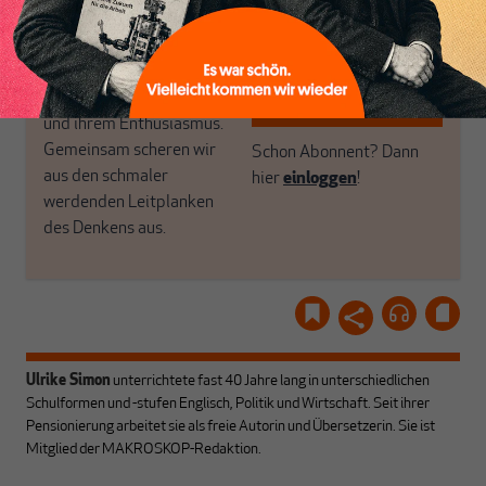
woanders nicht finden.
Dabei leben wir von
unseren Autoren, ihren
ABONNIEREN SIE
Recherchen, ihrem Wissen
MAKROSKOP
und ihrem Enthusiasmus.
Gemeinsam scheren wir
Schon Abonnent? Dann
aus den schmaler
hier
einloggen
!
werdenden Leitplanken
des Denkens aus.
Ulrike Simon
unterrichtete fast 40 Jahre lang in unterschiedlichen
Schulformen und -stufen Englisch, Politik und Wirtschaft. Seit ihrer
Pensionierung arbeitet sie als freie Autorin und Übersetzerin. Sie ist
Mitglied der MAKROSKOP-Redaktion.