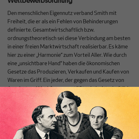
Wettbewerbsordnung
Den menschlichen Eigennutz verband Smith mit
Freiheit, die er als ein Fehlen von Behinderungen
definierte. Gesamtwirtschaftlich bzw.
ordnungstheoretisch sei diese Verbindung am besten
in einer freien Marktwirtschaft realisierbar. Es käme
hier zu einer „Harmonie“ zum Vorteil Aller. Wie durch
eine „unsichtbare Hand“ haben die ökonomischen
Gesetze das Produzieren, Verkaufen und Kaufen von
Waren im Griff. Ein jeder, der gegen das Gesetz von
Angebot und Nachfrage verstößt, wird wirtschaftlich
bestraft und muss im schlimmsten Fall sogar
Insolvenz anmelden. Der Produzent müsse das
anbieten, was der Nachfrager wünscht und dabei
Inhaltsverzeichnis
besser sein als seine Konkurrenten.
Auf diese Weise garantiere der Wettbewerb, dass es