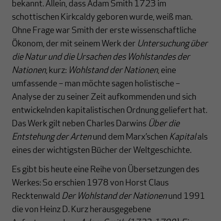
bekannt. Allein, dass Adam Smith 1723 im
schottischen Kirkcaldy geboren wurde, weiß man.
Ohne Frage war Smith der erste wissenschaftliche
Ökonom, der mit seinem Werk der
Untersuchung über
die Natur und die Ursachen des Wohlstandes der
Nationen
, kurz:
Wohlstand der Nationen
, eine
umfassende – man möchte sagen holistische –
Analyse der zu seiner Zeit aufkommenden und sich
entwickelnden kapitalistischen Ordnung geliefert hat.
Das Werk gilt neben Charles Darwins
Über die
Entstehung der Arten
und dem Marx’schen
Kapital
als
eines der wichtigsten Bücher der Weltgeschichte.
Es gibt bis heute eine Reihe von Übersetzungen des
Werkes: So erschien 1978 von Horst Claus
Recktenwald
Der Wohlstand der Nationen
und 1991
die von Heinz D. Kurz herausgegebene