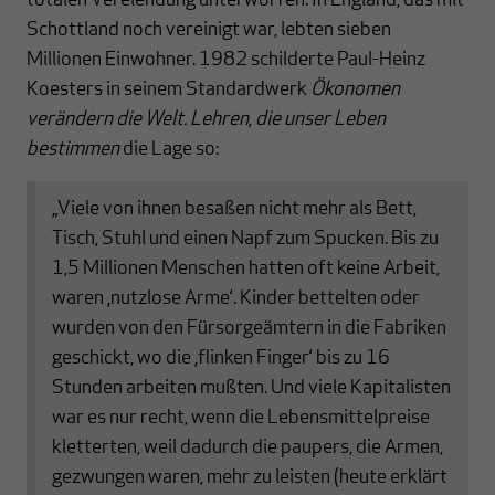
totalen Verelendung unterworfen. In England, das mit
Schottland noch vereinigt war, lebten sieben
Millionen Einwohner. 1982 schilderte Paul-Heinz
Koesters in seinem Standardwerk
Ökonomen
verändern die Welt. Lehren, die unser Leben
bestimmen
die Lage so:
„Viele von ihnen besaßen nicht mehr als Bett,
Tisch, Stuhl und einen Napf zum Spucken. Bis zu
1,5 Millionen Menschen hatten oft keine Arbeit,
waren ‚nutzlose Arme‘. Kinder bettelten oder
wurden von den Fürsorgeämtern in die Fabriken
geschickt, wo die ‚flinken Finger‘ bis zu 16
Stunden arbeiten mußten. Und viele Kapitalisten
war es nur recht, wenn die Lebensmittelpreise
kletterten, weil dadurch die paupers, die Armen,
gezwungen waren, mehr zu leisten (heute erklärt