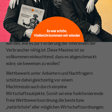
jeweils zu einer optimalen Zusammensetzung des
quantitativen und qualitativen sowie zeitlich
bestimmten Güterangebots gemäß den Wünschen
der Verbraucher kommen würde: „Zweck und Ziel aller
Produktion ist der Verbrauch, und die Interessen des
Produzenten sollten nur soweit berücksichtigt
werden, wie es zur Förderung der Interessen der
Verbraucher nötig ist. Diese Maxime ist so
vollkommen einleuchtend, dass es abgeschmackt
wäre, sie beweisen zu wollen.“
Wettbewerb unter Anbietern und Nachfragern
schütze dabei gleichzeitig vor einem
Machtmissbrauch durch einzelne
Wirtschaftssubjekte. Somit sei eine funktionierende
freie Wettbewerbsordnung die beste bzw.
„natürlichste“ aller möglichen Wirtschaftsordnungen.