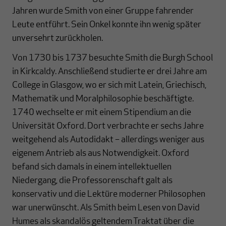
Jahren wurde Smith von einer Gruppe fahrender
Leute entführt. Sein Onkel konnte ihn wenig später
unversehrt zurückholen.
Von 1730 bis 1737 besuchte Smith die Burgh School
in Kirkcaldy. Anschließend studierte er drei Jahre am
College in Glasgow, wo er sich mit Latein, Griechisch,
Mathematik und Moralphilosophie beschäftigte.
1740 wechselte er mit einem Stipendium an die
Universität Oxford. Dort verbrachte er sechs Jahre
weitgehend als Autodidakt – allerdings weniger aus
eigenem Antrieb als aus Notwendigkeit. Oxford
befand sich damals in einem intellektuellen
Niedergang, die Professorenschaft galt als
konservativ und die Lektüre moderner Philosophen
war unerwünscht. Als Smith beim Lesen von David
Humes als skandalös geltendem Traktat über die