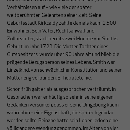
Verhältnissen auf – wie viele der später
weltberühmten Gelehrten seiner Zeit. Seine
Geburtsstadt Kirkcaldy zählte damals kaum 1.500
Einwohner. Sein Vater, Rechtsanwalt und
Zollbeamter, starb bereits zwei Monate vor Smiths
Geburt im Jahr 1723. Die Mutter, Tochter eines
Gutsbesitzers, wurde über 90 Jahre alt und blieb die
prägende Bezugsperson seines Lebens. Smith war
Einzelkind, von schwächlicher Konstitution und seiner
Mutter eng verbunden. Er heiratete nie.
Schon früh galt er als ausgesprochen verträumt. In
Gesprächen war er häufig so sehr in seine eigenen
Gedanken versunken, dass er seine Umgebung kaum
wahrnahm – eine Eigenschaft, die später legendär
werden sollte. Beinahe hätte sein Leben jedoch eine
völlig andere Wendung genommen: Im Alter von vier