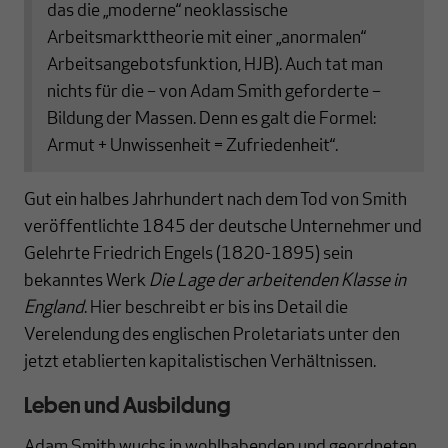
das die „moderne“ neoklassische
Arbeitsmarkttheorie mit einer „anormalen“
Arbeitsangebotsfunktion, HJB). Auch tat man
nichts für die – von Adam Smith geforderte –
Bildung der Massen. Denn es galt die Formel:
Armut + Unwissenheit = Zufriedenheit“.
Gut ein halbes Jahrhundert nach dem Tod von Smith
veröffentlichte 1845 der deutsche Unternehmer und
Gelehrte Friedrich Engels (1820-1895) sein
bekanntes Werk
Die Lage der arbeitenden Klasse in
England
. Hier beschreibt er bis ins Detail die
Verelendung des englischen Proletariats unter den
jetzt etablierten kapitalistischen Verhältnissen.
Leben und Ausbildung
Adam Smith wuchs in wohlhabenden und geordneten