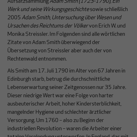
Aufsatzsammlung
Adam Smith (1723-1790), Ein
Werk und seine Wirkungsgeschichte
sowie schließlich
2005
Adam Smith, Untersuchung über Wesen und
Ursachen des Reichtums der Völker
von Erich W. und
Monika Streissler. Im Folgenden sind alle wörtlichen
Zitate von Adam Smith überwiegend der
Übersetzung von Streissler aber auch der von
Rechtenwald entnommen.
Als Smith am 17. Juli 1790 im Alter von 67 Jahren in
Edinburgh starb, betrug die durchschnittliche
Lebenserwartung seiner Zeitgenossen nur 35 Jahre.
Dieser niedrige Wert war eine Folge von harter
ausbeuterischer Arbeit, hoher Kindersterblichkeit,
mangelnder Hygiene und schlechter ärztlicher
Versorgung. Um 1760 – also zu Beginn der
industriellen Revolution – waren die Arbeiter einer