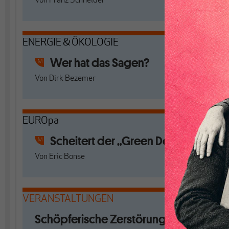
Von
Franz Schneider
ENERGIE & ÖKOLOGIE
Wer hat das Sagen?
Von
Dirk Bezemer
EUROpa
Scheitert der „Green Deal“?
Von
Eric Bonse
VERANSTALTUNGEN
Schöpferische Zerstörung. Mit