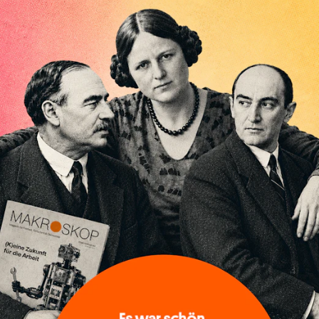
Investitionen jenseits der Schuldenbremse
an. Welche Möglichkeiten gibt es für ein s
Die Schuldenbremse ist so etwas wie die heilige Kuh
auch von vielen Sozialdemokraten. Und Grünen. Ganz 
Gutes, geradezu tugendhaftes verkauft. Wer macht 
hochgeehrte
Schwäbische Hausfrau
dient als Muster
Staatsfinanzen: Man könne auf Dauer nicht mehr aus
Nur leider wird gerne ein winziges Detail übersehen: 
funktioniert in keiner Weise wie ein Privathaushalt.
Würde die schwäbische Hausfrau nicht Schulden mach
ihre Fenster zugig, die Wände voller Schimmel und di
[...]