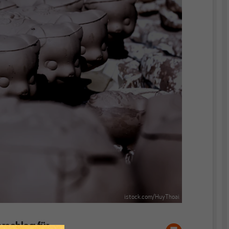
istock.com/HuyThoai
rschlag für