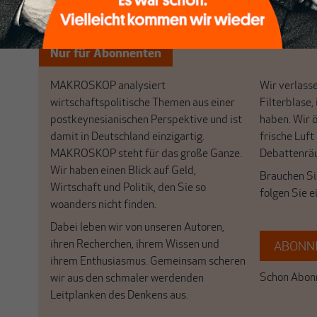
Nichts schreibt sich vo
Nur für Abonnenten
MAKROSKOP analysiert
Wir verlasse
wirtschaftspolitische Themen aus einer
Filterblase, 
postkeynesianischen Perspektive und ist
haben. Wir 
damit in Deutschland einzigartig.
frische Luft
MAKROSKOP steht für das große Ganze.
Debattenrä
Wir haben einen Blick auf Geld,
Brauchen Si
Wirtschaft und Politik, den Sie so
folgen Sie 
woanders nicht finden.
Dabei leben wir von unseren Autoren,
ihren Recherchen, ihrem Wissen und
ABONNI
ihrem Enthusiasmus. Gemeinsam scheren
Schon Abonn
wir aus den schmaler werdenden
Leitplanken des Denkens aus.