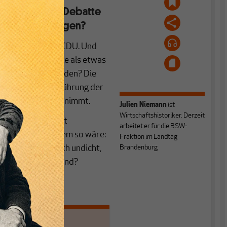
 eine wichtige Debatte
olches Unterfangen?
 der FDP und der CDU. Und
allgemein wird sie als etwas
schon gerne Schulden? Die
beispiel für die Führung der
geben als man einnimmt.
Julien Niemann
ist
Wirtschaftshistoriker. Derzeit
Ein Staatshaushalt
arbeitet er für die BSW-
 Und selbst wenn dem so wäre:
Fraktion im Landtag
en, wenn ihr Dach undicht,
Brandenburg
e Dielen morsch sind?