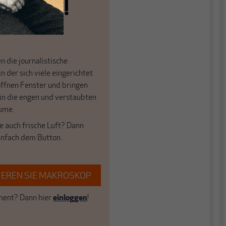
n allein!
n die journalistische
in der sich viele eingerichtet
öffnen Fenster und bringen
 in die engen und verstaubten
ume.
e auch frische Luft? Dann
einfach dem Button.
EREN SIE MAKROSKOP
ent? Dann hier
einloggen
!