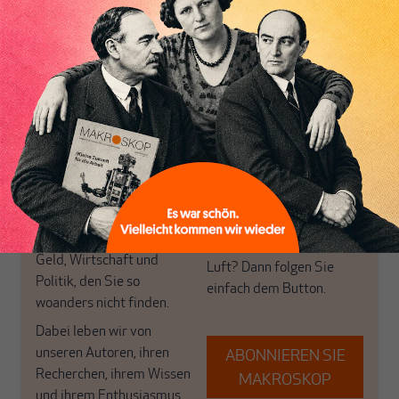
Nur für Abonnenten
Inhaltsverzeichnis
MAKROSKOP analysiert
Wir verlassen die
wirtschaftspolitische
journalistische Filterblase,
Themen aus einer
in der sich viele
postkeynesianischen
eingerichtet haben. Wir
Perspektive und ist damit
öffnen Fenster und
in Deutschland einzigartig.
bringen frische Luft in die
MAKROSKOP steht für
engen und verstaubten
das große Ganze. Wir
Debattenräume.
haben einen Blick auf
Brauchen Sie auch frische
Geld, Wirtschaft und
Luft? Dann folgen Sie
Politik, den Sie so
einfach dem Button.
woanders nicht finden.
Dabei leben wir von
unseren Autoren, ihren
ABONNIEREN SIE
Recherchen, ihrem Wissen
MAKROSKOP
und ihrem Enthusiasmus.