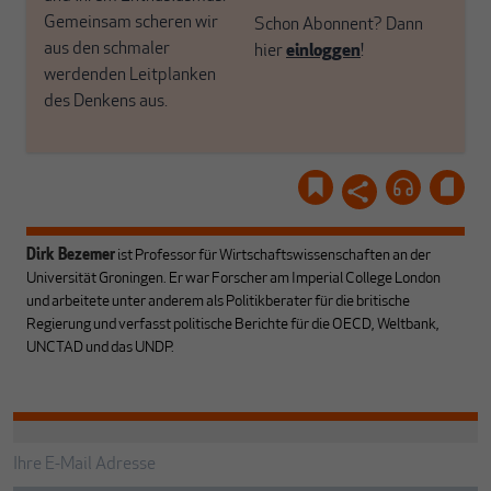
Gemeinsam scheren wir
Schon Abonnent? Dann
aus den schmaler
hier
einloggen
!
werdenden Leitplanken
des Denkens aus.
Dirk Bezemer
ist Professor für Wirtschaftswissenschaften an der
Universität Groningen. Er war Forscher am Imperial College London
und arbeitete unter anderem als Politikberater für die britische
Regierung und verfasst politische Berichte für die OECD, Weltbank,
UNCTAD und das UNDP.