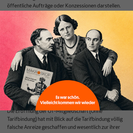
öffentliche Aufträge oder Konzessionen darstellen.
Nach dem Vorbild vieler Bundesländer und im
Einklang mit ILO-Konvention Nr. 94 muss darum auch
bei Vergaben auf Bundesebene Tariftreue verlangt
werden, so dass Auftrag- und Konzessionsnehmer im
Inhaltsverzeichnis
Rahmen ihrer Tätigkeit für die öffentliche Hand die am
Arbeitsort einschlägigen Tarifverträge einhalten
müssen. Zur Bekräftigung dieser Position sollte
Deutschland die ILO-Konvention Nr. 94 „über die
Arbeitsklauseln in den von Behörden
abgeschlossenen Verträgen“ ratifizieren.
4. Ausschluss von OT-Mitgliedschaften
Die Eröffnung der OT-Mitgliedschaft (
Ohne
Tarifbindung)
hat mit Blick auf die Tarifbindung völlig
falsche Anreize geschaffen und wesentlich zur ihrer